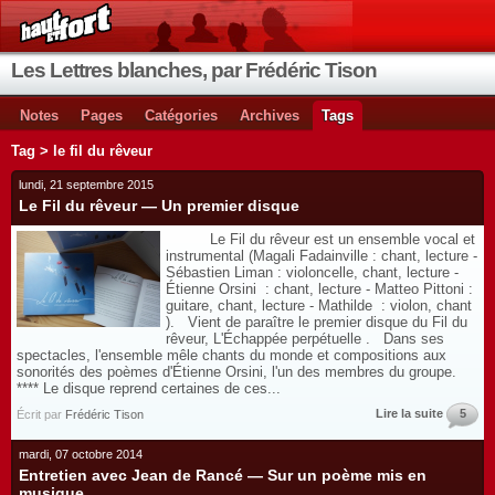
Les Lettres blanches, par Frédéric Tison
Notes
Pages
Catégories
Archives
Tags
Tag > le fil du rêveur
lundi, 21 septembre 2015
Le Fil du rêveur — Un premier disque
Le Fil du rêveur est un ensemble vocal et
instrumental (Magali Fadainville : chant, lecture -
Sébastien Liman : violoncelle, chant, lecture -
Étienne Orsini : chant, lecture - Matteo Pittoni :
guitare, chant, lecture - Mathilde : violon, chant
). Vient de paraître le premier disque du Fil du
rêveur, L'Échappée perpétuelle . Dans ses
spectacles, l'ensemble mêle chants du monde et compositions aux
sonorités des poèmes d'Étienne Orsini, l'un des membres du groupe.
**** Le disque reprend certaines de ces...
Lire la suite
5
Écrit par
Frédéric Tison
mardi, 07 octobre 2014
Entretien avec Jean de Rancé — Sur un poème mis en
musique