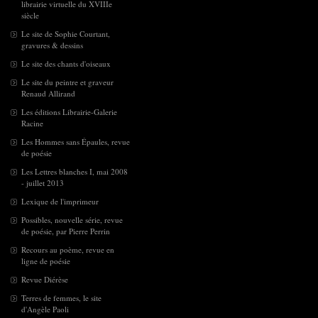
librairie virtuelle du XVIIIe
siècle
Le site de Sophie Courtant,
gravures & dessins
Le site des chants d'oiseaux
Le site du peintre et graveur
Renaud Allirand
Les éditions Librairie-Galerie
Racine
Les Hommes sans Épaules, revue
de poésie
Les Lettres blanches I, mai 2008
- juillet 2013
Lexique de l'imprimeur
Possibles, nouvelle série, revue
de poésie, par Pierre Perrin
Recours au poème, revue en
ligne de poésie
Revue Diérèse
Terres de femmes, le site
d'Angèle Paoli