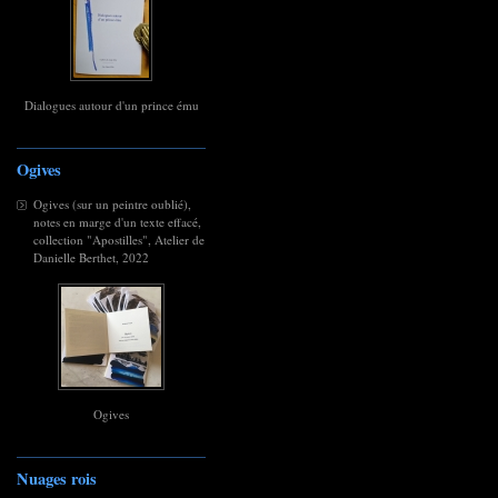
Dialogues autour d'un prince ému
Ogives
Ogives (sur un peintre oublié),
notes en marge d'un texte effacé,
collection "Apostilles", Atelier de
Danielle Berthet, 2022
Ogives
Nuages rois