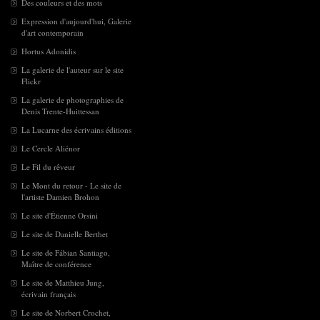
Des couleurs et des mots
Expression d'aujourd'hui, Galerie
d'art contemporain
Hortus Adonidis
La galerie de l'auteur sur le site
Flickr
La galerie de photographies de
Denis Trente-Huittessan
La Lucarne des écrivains éditions
Le Cercle Aliénor
Le Fil du rêveur
Le Mont du retour - Le site de
l'artiste Damien Brohon
Le site d'Étienne Orsini
Le site de Danielle Berthet
Le site de Fábian Santiago,
Maître de conférence
Le site de Matthieu Jung,
écrivain français
Le site de Norbert Crochet,