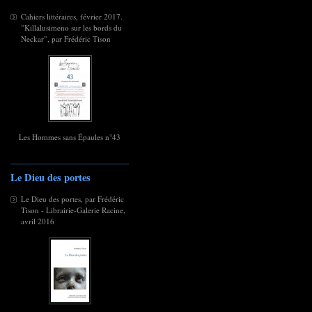
Cahiers littéraires, février 2017.
"Killalusimeno sur les bords du
Neckar", par Frédéric Tison
Les Hommes sans Épaules n°43
Le Dieu des portes
Le Dieu des portes, par Frédéric
Tison - Librairie-Galerie Racine,
avril 2016