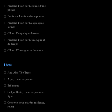
Frédéric Tison
sur
L'estime d'une
phrase
Denis
sur
L'estime d'une phrase
Frédéric Tison
sur
De quelques
larmes
GT
sur
De quelques larmes
Frédéric Tison
sur
D'un cygne et
du temps
GT
sur
D'un cygne et du temps
Liens
And Also The Trees
Arpa, revue de poésie
Biblissima
Ce Qui Reste, revue de poésie en
ligne
Concerto pour marées et silence,
revue