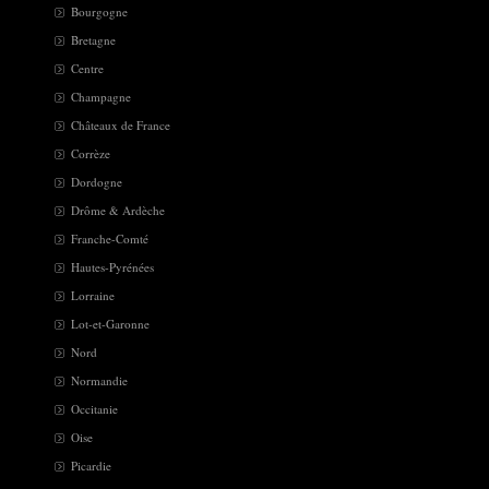
Bourgogne
Bretagne
Centre
Champagne
Châteaux de France
Corrèze
Dordogne
Drôme & Ardèche
Franche-Comté
Hautes-Pyrénées
Lorraine
Lot-et-Garonne
Nord
Normandie
Occitanie
Oise
Picardie