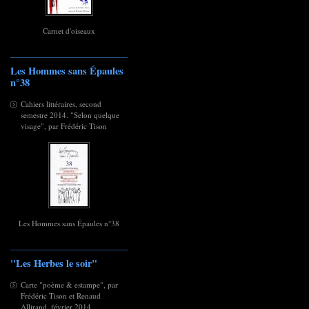
Carnet d'oiseaux
Les Hommes sans Épaules
n°38
Cahiers littéraires, second
semestre 2014. "Selon quelque
visage", par Frédéric Tison
Les Hommes sans Épaules n°38
"Les Herbes le soir"
Carte "poème & estampe", par
Frédéric Tison et Renaud
Allirand, février 2014