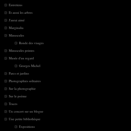
Entretiens
Et aussi les arbres
J'aurai aimé
Marginalia
Minuscules
Ronde des visages
Minuscules peintes
Musée d'un regard
Georges Michel
Parcs et jardins
Photographies solitaires
Sur la photographie
Sur le poème
Traces
Un concert sur un blogue
Une petite bibliothèque
Expositions