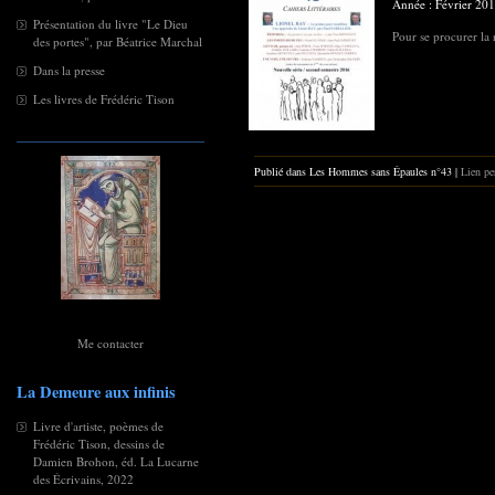
Année : Février 20
Présentation du livre "Le Dieu
Pour se procurer la
des portes", par Béatrice Marchal
Dans la presse
Les livres de Frédéric Tison
Publié dans Les Hommes sans Épaules n°43 |
Lien pe
Me contacter
La Demeure aux infinis
Livre d'artiste, poèmes de
Frédéric Tison, dessins de
Damien Brohon, éd. La Lucarne
des Écrivains, 2022