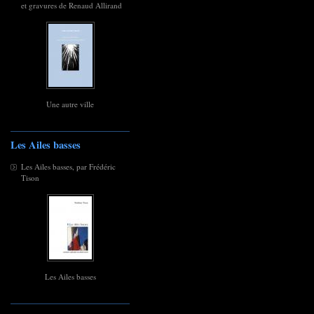
et gravures de Renaud Allirand
Une autre ville
Les Ailes basses
Les Ailes basses, par Frédéric
Tison
Les Ailes basses