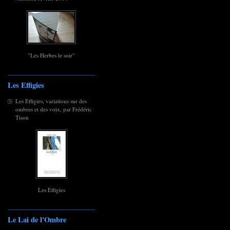
"Les Herbes le soir"
Les Effigies
Les Effigies, variations sur des
ombres et des voix, par Frédéric
Tison
Les Effigies
Le Lai de l'Ombre