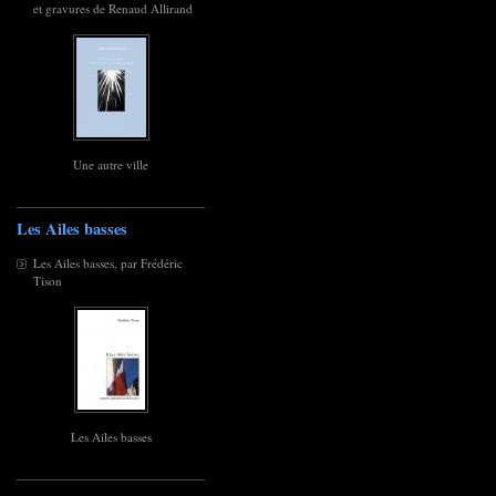
et gravures de Renaud Allirand
Une autre ville
Les Ailes basses
Les Ailes basses, par Frédéric
Tison
Les Ailes basses