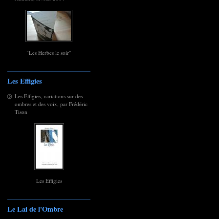
"Les Herbes le soir"
Les Effigies
Les Effigies, variations sur des
ombres et des voix, par Frédéric
Tison
Les Effigies
Le Lai de l'Ombre