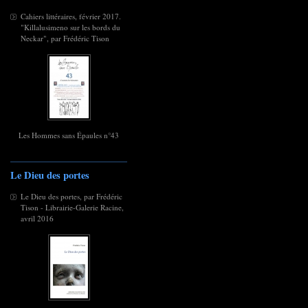
Cahiers littéraires, février 2017.
"Killalusimeno sur les bords du
Neckar", par Frédéric Tison
Les Hommes sans Épaules n°43
Le Dieu des portes
Le Dieu des portes, par Frédéric
Tison - Librairie-Galerie Racine,
avril 2016