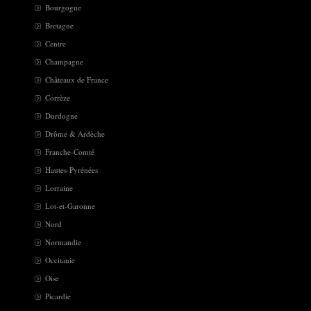
Bourgogne
Bretagne
Centre
Champagne
Châteaux de France
Corrèze
Dordogne
Drôme & Ardèche
Franche-Comté
Hautes-Pyrénées
Lorraine
Lot-et-Garonne
Nord
Normandie
Occitanie
Oise
Picardie