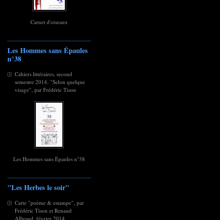
Carnet d'oiseaux
Les Hommes sans Épaules
n°38
Cahiers littéraires, second
semestre 2014. "Selon quelque
visage", par Frédéric Tison
Les Hommes sans Épaules n°38
"Les Herbes le soir"
Carte "poème & estampe", par
Frédéric Tison et Renaud
Allirand, février 2014