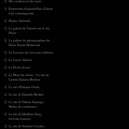
Des couleurs et des mots
Expression d'aujourd'hui, Galerie
d'art contemporain
Hortus Adonidis
La galerie de l'auteur sur le site
Flickr
La galerie de photographies de
Denis Trente-Huittessan
La Lucarne des écrivains éditions
Le Cercle Aliénor
Le Fil du rêveur
Le Mont du retour - Le site de
l'artiste Damien Brohon
Le site d'Étienne Orsini
Le site de Danielle Berthet
Le site de Fábian Santiago,
Maître de conférence
Le site de Matthieu Jung,
écrivain français
Le site de Norbert Crochet,