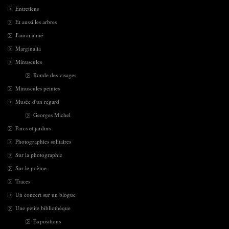
Entretiens
Et aussi les arbres
J'aurai aimé
Marginalia
Minuscules
Ronde des visages
Minuscules peintes
Musée d'un regard
Georges Michel
Parcs et jardins
Photographies solitaires
Sur la photographie
Sur le poème
Traces
Un concert sur un blogue
Une petite bibliothèque
Expositions