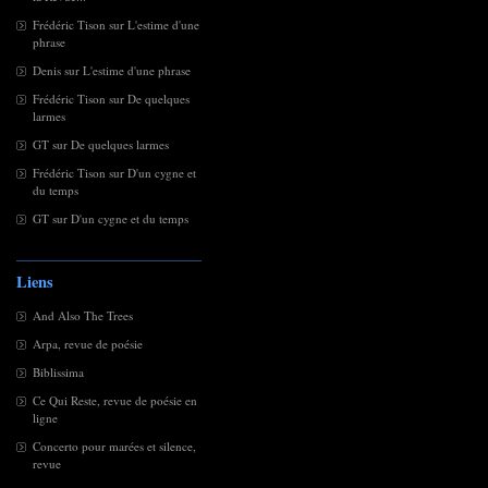
Frédéric Tison
sur
L'estime d'une
phrase
Denis
sur
L'estime d'une phrase
Frédéric Tison
sur
De quelques
larmes
GT
sur
De quelques larmes
Frédéric Tison
sur
D'un cygne et
du temps
GT
sur
D'un cygne et du temps
Liens
And Also The Trees
Arpa, revue de poésie
Biblissima
Ce Qui Reste, revue de poésie en
ligne
Concerto pour marées et silence,
revue