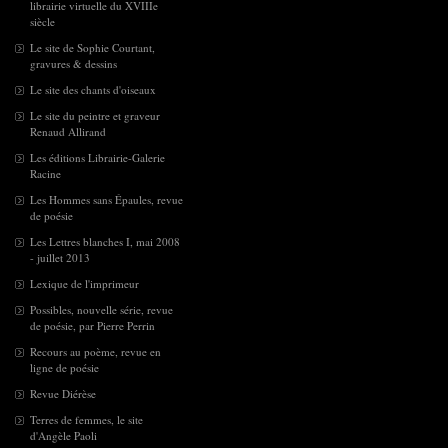
librairie virtuelle du XVIIIe
siècle
Le site de Sophie Courtant,
gravures & dessins
Le site des chants d'oiseaux
Le site du peintre et graveur
Renaud Allirand
Les éditions Librairie-Galerie
Racine
Les Hommes sans Épaules, revue
de poésie
Les Lettres blanches I, mai 2008
- juillet 2013
Lexique de l'imprimeur
Possibles, nouvelle série, revue
de poésie, par Pierre Perrin
Recours au poème, revue en
ligne de poésie
Revue Diérèse
Terres de femmes, le site
d'Angèle Paoli