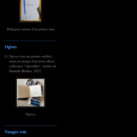
Dialogues autour d'un prince ému
Ogives
Ogives (sur un peintre oublié),
notes en marge d'un texte effacé,
collection "Apostilles", Atelier de
Danielle Berthet, 2022
Ogives
Nuages rois