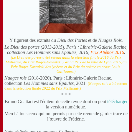
Y figurent des extraits du
Dieu des Portes
et de
Nuages Rois.
Le Dieu des portes (2013-2015). Paris : Librairie-Galerie Racine,
collection
Les Hommes sans Épaules
, 2016,
Prix Aliénor 2016
.
(Le Dieu des portes a été retenu dans la sélection finale 2016 du Prix
Mallarmé, du Prix Roger-Kowalski, Grand Prix de la ville de Lyon 2016, du
Prix Roger-Kowalski des lycéens et du Prix du poème en prose Louis-
Guillaume.)
Nuages rois
(2018-2020). Paris : Librairie-Galerie Racine,
collection
Les Hommes sans Épaules,
2021.
(
Nuages rois
a été retenu
dans la sélection finale 2022 du Prix Mallarmé.)
* * *
Bruno Guattari est l'éditeur de cette revue dont on peut
télécharger
la version numérique.
Merci à tous ceux qui ont permis par cette revue de garder trace de
l’œuvre de Frédéric.
Note rédigée par sa maman, Catherine.