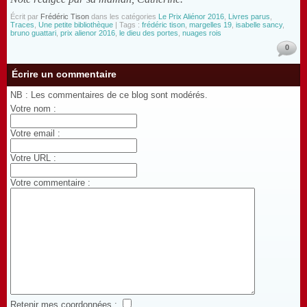
Écrit par
Frédéric Tison
dans les catégories
Le Prix Aliénor 2016
,
Livres parus
,
Traces
,
Une petite bibliothèque
| Tags :
frédéric tison
,
margelles 19
,
isabelle sancy
,
bruno guattari
,
prix alienor 2016
,
le dieu des portes
,
nuages rois
0
Écrire un commentaire
NB : Les commentaires de ce blog sont modérés.
Votre nom :
Votre email :
Votre URL :
Votre commentaire :
Retenir mes coordonnées :