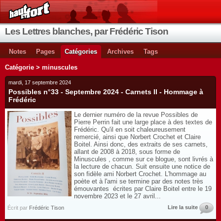
Les Lettres blanches, par Frédéric Tison
Notes
Pages
Catégories
Archives
Tags
Catégorie > minuscules
mardi, 17 septembre 2024
Possibles n°33 - Septembre 2024 - Carnets II - Hommage à
Frédéric
Le dernier numéro de la revue Possibles de
Pierre Perrin fait une large place à des textes de
Frédéric. Qu'il en soit chaleureusement
remercié, ainsi que Norbert Crochet et Claire
Boitel. Ainsi donc, des extraits de ses carnets,
allant de 2008 à 2018, sous forme de
Minuscules , comme sur ce blogue, sont livrés à
la lecture de chacun. Suit ensuite une notice de
son fidèle ami Norbert Crochet. L'hommage au
poète et à l'ami se termine par des notes très
émouvantes écrites par Claire Boitel entre le 19
novembre 2023 et le 27 avril...
Lire la suite
0
Écrit par
Frédéric Tison