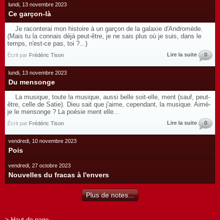
lundi, 13 novembre 2023
Ce garçon-là
Je raconterai mon histoire à un garçon de la galaxie d'Andromède.
(Mais tu la connais déjà peut-être, je ne sais plus où je suis, dans le
temps, n'est-ce pas, toi ?...)
Lire la suite
0
Écrit par
Frédéric Tison
lundi, 13 novembre 2023
Du mensonge
La musique, toute la musique, aussi belle soit-elle, ment (sauf, peut-
être, celle de Satie). Dieu sait que j'aime, cependant, la musique. Aimè-
je le mensonge ? La poésie ment elle...
Lire la suite
0
Écrit par
Frédéric Tison
vendredi, 10 novembre 2023
Pois
vendredi, 27 octobre 2023
Nouvelles du fracas à l'envers
Plus de notes...
> Haut de page