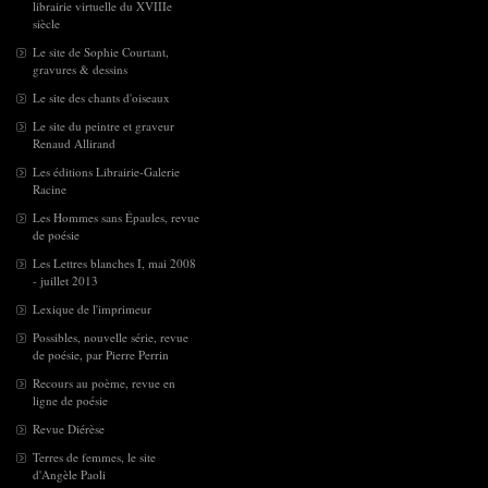
librairie virtuelle du XVIIIe
siècle
Le site de Sophie Courtant,
gravures & dessins
Le site des chants d'oiseaux
Le site du peintre et graveur
Renaud Allirand
Les éditions Librairie-Galerie
Racine
Les Hommes sans Épaules, revue
de poésie
Les Lettres blanches I, mai 2008
- juillet 2013
Lexique de l'imprimeur
Possibles, nouvelle série, revue
de poésie, par Pierre Perrin
Recours au poème, revue en
ligne de poésie
Revue Diérèse
Terres de femmes, le site
d'Angèle Paoli