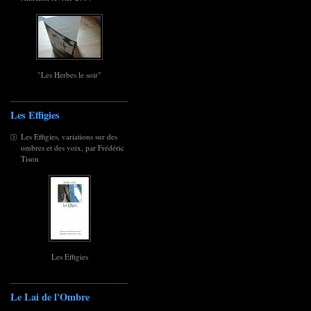
"Les Herbes le soir"
Les Effigies
Les Effigies, variations sur des
ombres et des voix, par Frédéric
Tison
Les Effigies
Le Lai de l'Ombre