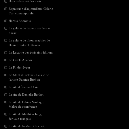
Des couleurs et des mots
Expression d'aujourd'hui, Galerie
d'art contemporain
Hortus Adonidis
La galerie de l'auteur sur le site
Flickr
La galerie de photographies de
Denis Trente-Huittessan
La Lucarne des écrivains éditions
Le Cercle Aliénor
Le Fil du rêveur
Le Mont du retour - Le site de
l'artiste Damien Brohon
Le site d'Étienne Orsini
Le site de Danielle Berthet
Le site de Fábian Santiago,
Maître de conférence
Le site de Matthieu Jung,
écrivain français
Le site de Norbert Crochet,