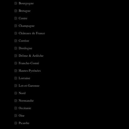
Bourgogne
Bretagne
Centre
Champagne
Châteaux de France
Corrèze
Dordogne
Drôme & Ardèche
Franche-Comté
Hautes-Pyrénées
Lorraine
Lot-et-Garonne
Nord
Normandie
Occitanie
Oise
Picardie