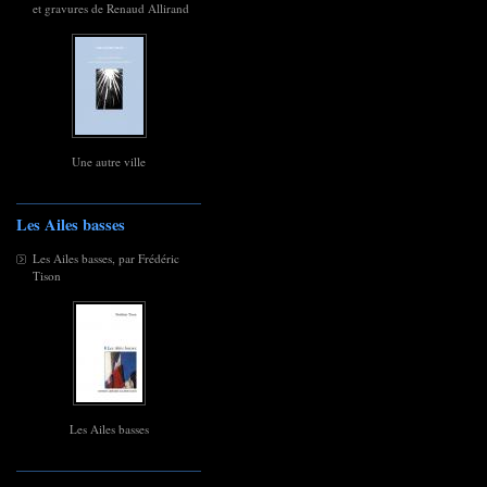
et gravures de Renaud Allirand
Une autre ville
Les Ailes basses
Les Ailes basses, par Frédéric
Tison
Les Ailes basses