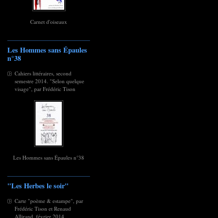
Carnet d'oiseaux
Les Hommes sans Épaules
n°38
Cahiers littéraires, second
semestre 2014. "Selon quelque
visage", par Frédéric Tison
Les Hommes sans Épaules n°38
"Les Herbes le soir"
Carte "poème & estampe", par
Frédéric Tison et Renaud
Allirand, février 2014