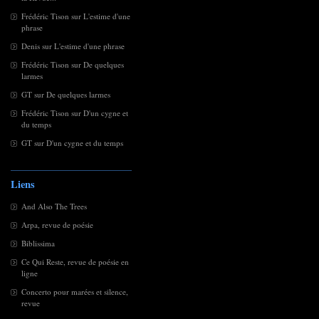
Frédéric Tison
sur
L'estime d'une
phrase
Denis
sur
L'estime d'une phrase
Frédéric Tison
sur
De quelques
larmes
GT
sur
De quelques larmes
Frédéric Tison
sur
D'un cygne et
du temps
GT
sur
D'un cygne et du temps
Liens
And Also The Trees
Arpa, revue de poésie
Biblissima
Ce Qui Reste, revue de poésie en
ligne
Concerto pour marées et silence,
revue