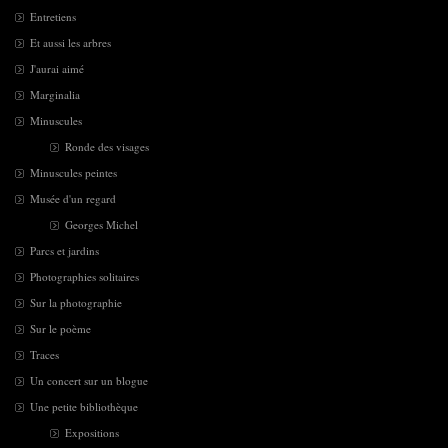
Entretiens
Et aussi les arbres
J'aurai aimé
Marginalia
Minuscules
Ronde des visages
Minuscules peintes
Musée d'un regard
Georges Michel
Parcs et jardins
Photographies solitaires
Sur la photographie
Sur le poème
Traces
Un concert sur un blogue
Une petite bibliothèque
Expositions