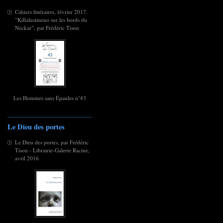
Cahiers littéraires, février 2017.
"Killalusimeno sur les bords du
Neckar", par Frédéric Tison
Les Hommes sans Épaules n°43
Le Dieu des portes
Le Dieu des portes, par Frédéric
Tison - Librairie-Galerie Racine,
avril 2016