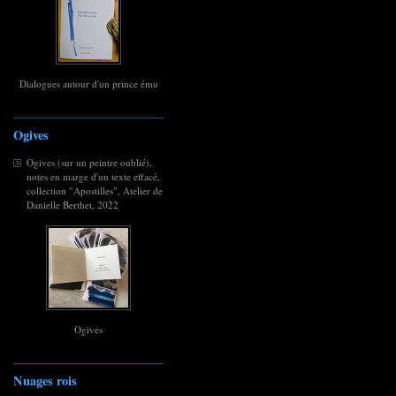
Dialogues autour d'un prince ému
Ogives
Ogives (sur un peintre oublié),
notes en marge d'un texte effacé,
collection "Apostilles", Atelier de
Danielle Berthet, 2022
Ogives
Nuages rois