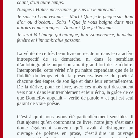
chant, d’un autre temps.
Nuages ! Haltes incessantes, je suis ici le mouvant.
Je suis ici l’eau vivante — Mort ! Que je te peigne sur fond
d’or ou d’océan… Soirs ! Que je vous baigne dans mes
miroirs et mes rouges… Amour ! Que je t’invente…
Je serai là l’image qui manque, la ressouvenance, la pleine
fenêtre et l’innombrable passant.
La vérité de ce très beau livre ne réside ni dans le caractère
introspectif de sa démarche, ni dans le semblant
d’autobiographie auquel on aurait grand tort de le réduire.
Intemporelle, cette vérité n’a pu naître cependant que de la
fluidité du temps et de la présence-absence du poète à
chacune des étapes de son âge et dans leur entremêlement.
De là dérive, pour ce livre, avec ces mots qui descendent
vers nous dans leur tremblement et leur écho, la grâce de ce
que Bonnefoy appelait « vérité de parole » et qui est seul
garant de vraie poésie.
C’est à quoi nous avons été particulièrement sensibles. Il
faut ajouter qu’en couronnant ce livre, notre jury s’est sans
doute également souvenu qu’il avait à distinguer un
ouvrage de poèmes en prose, c’est-à-dire un ouvrage