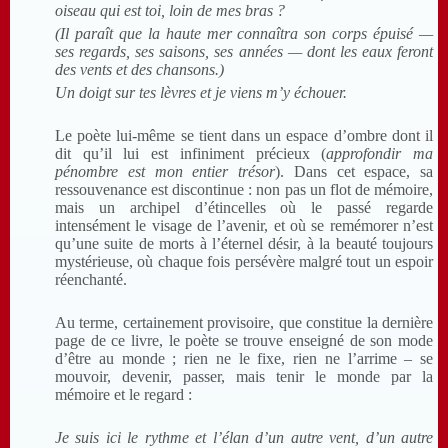
oiseau qui est toi, loin de mes bras ?
(Il paraît que la haute mer connaîtra son corps épuisé —
ses regards, ses saisons, ses années — dont les eaux feront
des vents et des chansons.)
Un doigt sur tes lèvres et je viens m’y échouer.
Le poète lui-même se tient dans un espace d’ombre dont il
dit qu’il lui est infiniment précieux (
approfondir ma
pénombre est mon entier trésor
). Dans cet espace, sa
ressouvenance est discontinue : non pas un flot de mémoire,
mais un archipel d’étincelles où le passé regarde
intensément le visage de l’avenir, et où se remémorer n’est
qu’une suite de morts à l’éternel désir, à la beauté toujours
mystérieuse, où chaque fois persévère malgré tout un espoir
réenchanté.
Au terme, certainement provisoire, que constitue la dernière
page de ce livre, le poète se trouve enseigné de son mode
d’être au monde ; rien ne le fixe, rien ne l’arrime – se
mouvoir, devenir, passer, mais tenir le monde par la
mémoire et le regard :
Je suis ici le rythme et l’élan d’un autre vent, d’un autre