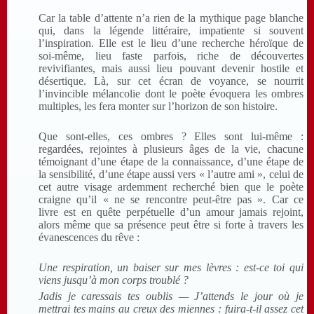
Car la table d’attente n’a rien de la mythique page blanche
qui, dans la légende littéraire, impatiente si souvent
l’inspiration. Elle est le lieu d’une recherche héroïque de
soi-même, lieu faste parfois, riche de découvertes
revivifiantes, mais aussi lieu pouvant devenir hostile et
désertique. Là, sur cet écran de voyance, se nourrit
l’invincible mélancolie dont le poète évoquera les ombres
multiples, les fera monter sur l’horizon de son histoire.
Que sont-elles, ces ombres ? Elles sont lui-même :
regardées, rejointes à plusieurs âges de la vie, chacune
témoignant d’une étape de la connaissance, d’une étape de
la sensibilité, d’une étape aussi vers « l’autre ami », celui de
cet autre visage ardemment recherché bien que le poète
craigne qu’il « ne se rencontre peut-être pas ». Car ce
livre est en quête perpétuelle d’un amour jamais rejoint,
alors même que sa présence peut être si forte à travers les
évanescences du rêve :
Une respiration, un baiser sur mes lèvres : est-ce toi qui
viens jusqu’à mon corps troublé ?
Jadis je caressais tes oublis — J’attends le jour où je
mettrai tes mains au creux des miennes : fuira-t-il assez cet