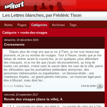
Les Lettres blanches, par Frédéric Tison
Notes
Pages
Catégories
Archives
Tags
Catégorie > ronde-des-visages
dimanche, 20 décembre 2020
Croisements
Depuis plus de vingt ans que je vis à Paris, je me suis beaucoup
promené, et j'ai vu nombre de visages. Tout à l'heure, tandis que je me
hâtais de rentrer avant le couvre-feu, je vis quelques yeux débordant
des masques, et je me dis que j'avais nécessairement, au long de
toutes ces années, croisé sans le savoir dans les rues de la ville, parmi
les silhouettes que les journalistes prétendent anonymes, des
personnes intéressantes ou inquiétantes : un danseur-étoile ; une
chanteuse d'opéra ; un grand peintre méconnu ; un musicien égal peut-
être à Mozart, mais dont les...
Lire la suite
4
Écrit par
Frédéric Tison
mercredi, 20 septembre 2017
Ronde des visages (dans la ville), 4.
( 3 .) Le visage qui aime, qui aime à, Le visage de celui qui a l'air