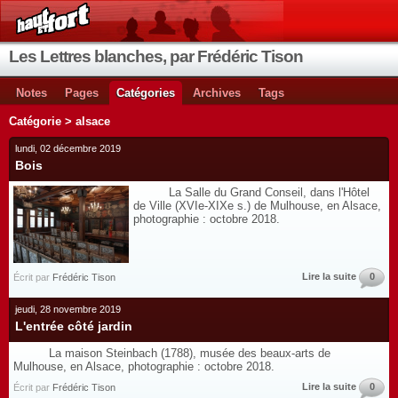
Les Lettres blanches, par Frédéric Tison
Notes
Pages
Catégories
Archives
Tags
Catégorie > alsace
lundi, 02 décembre 2019
Bois
La Salle du Grand Conseil, dans l'Hôtel
de Ville (XVIe-XIXe s.) de Mulhouse, en Alsace,
photographie : octobre 2018.
Lire la suite
0
Écrit par
Frédéric Tison
jeudi, 28 novembre 2019
L'entrée côté jardin
La maison Steinbach (1788), musée des beaux-arts de
Mulhouse, en Alsace, photographie : octobre 2018.
Lire la suite
0
Écrit par
Frédéric Tison