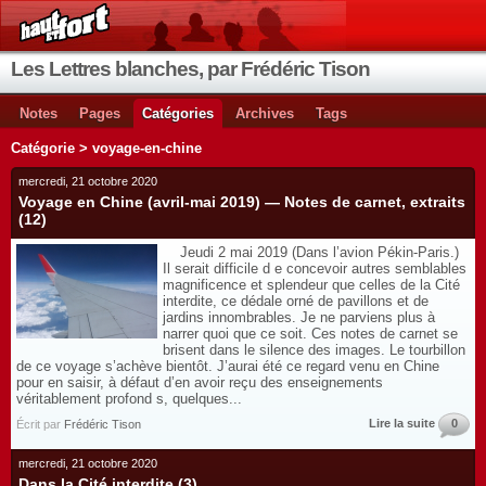
Les Lettres blanches, par Frédéric Tison
Notes
Pages
Catégories
Archives
Tags
Catégorie > voyage-en-chine
mercredi, 21 octobre 2020
Voyage en Chine (avril-mai 2019) — Notes de carnet, extraits
(12)
Jeudi 2 mai 2019 (Dans l’avion Pékin-Paris.)
Il serait difficile d e concevoir autres semblables
magnificence et splendeur que celles de la Cité
interdite, ce dédale orné de pavillons et de
jardins innombrables. Je ne parviens plus à
narrer quoi que ce soit. Ces notes de carnet se
brisent dans le silence des images. Le tourbillon
de ce voyage s’achève bientôt. J’aurai été ce regard venu en Chine
pour en saisir, à défaut d’en avoir reçu des enseignements
véritablement profond s, quelques...
Lire la suite
0
Écrit par
Frédéric Tison
mercredi, 21 octobre 2020
Dans la Cité interdite (3)