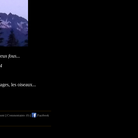
ux fous...
24
uages, les oiseaux...
nent
|
Commentaires (0)
|
Facebook