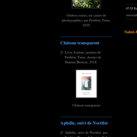
07:55 Éc
Ombres reines, un carnet de
christop
photographies, par Frédéric Tison,
2020
Saint-
Château transparent
Livre d'artiste, poèmes de
Frédéric Tison, dessins de
Damien Brohon, 2018
Château transparent
Aphélie, suivi de Noctifer
Aphélie, suivi de Noctifer, par