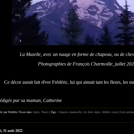
La Muzelle, avec un nuage en forme de chapeau, ou de cheve
Photographies de François Charmoille, juillet 20
Ce décor aurait fait rêver Frédéric, lui qui aimait tant les fleurs, les n
rédigée par sa maman, Catherine
rit par Frédéric Tison dans
Alpes
,
Traces
| Tags :
françois charmoille
,
les deux alpes
,
frédéric tison
|
Lien perma
i, 31 août 2022