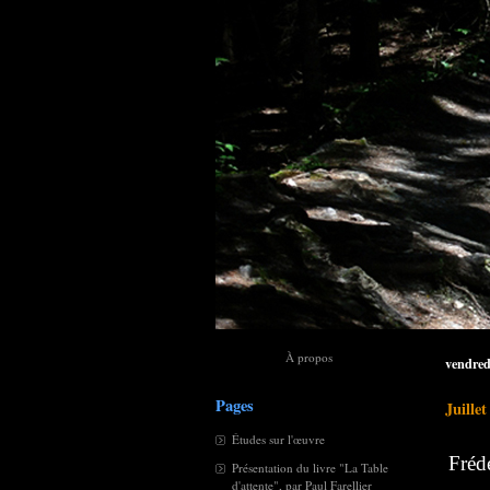
À propos
vendredi
Pages
Juille
Études sur l'œuvre
Fréd
Présentation du livre "La Table
d'attente", par Paul Farellier