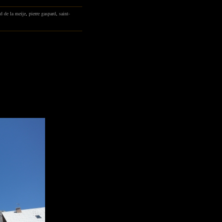
d de la meije
,
pierre gaspard
,
saint-