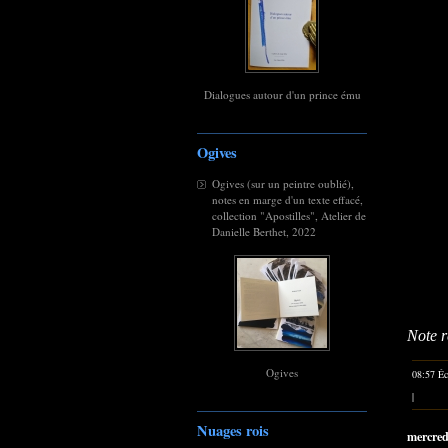
Dialogues autour d'un prince ému
Ogives
Ogives (sur un peintre oublié),
notes en marge d'un texte effacé,
collection "Apostilles", Atelier de
Danielle Berthet, 2022
Note 
Ogives
08:57 Éc
|
Nuages rois
mercred