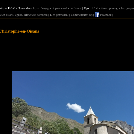
rit par Frédéric Tison dans
Alpes
,
Voyages et promenades en France
| Tags :
frédéric tison
,
photographie
,
gaspar
he-en-oisans
,
église
,
cilmetière
,
tombeau
|
Lien permanent
|
Commentaires (0)
|
Facebook
|
Christophe-en-Oisans