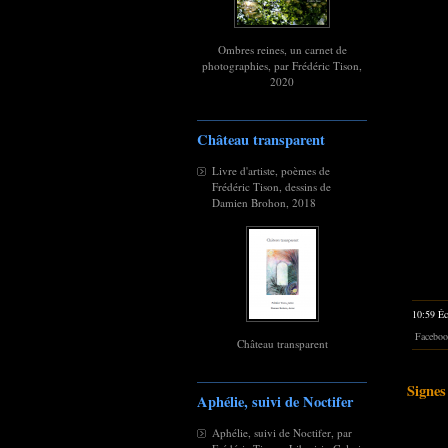
Ombres reines, un carnet de
photographies, par Frédéric Tison,
2020
Château transparent
Livre d'artiste, poèmes de
Frédéric Tison, dessins de
Damien Brohon, 2018
10:59 Éc
Faceboo
Château transparent
Signes
Aphélie, suivi de Noctifer
Aphélie, suivi de Noctifer, par