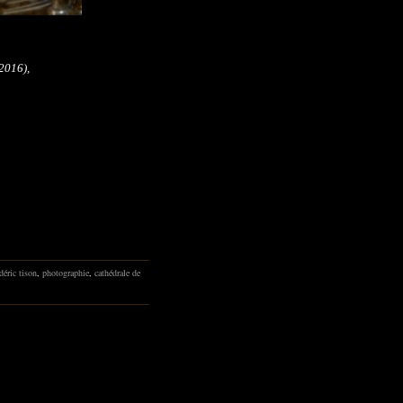
-2016),
édéric tison
,
photographie
,
cathédrale de