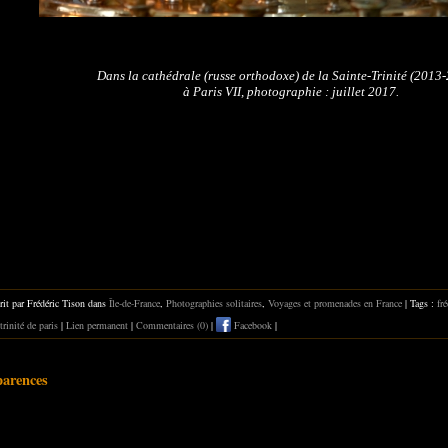
Dans la cathédrale (russe orthodoxe) de la Sainte-Trinité (2013
à Paris VII, photographie : juillet 2017.
rit par Frédéric Tison dans
Île-de-France
,
Photographies solitaires
,
Voyages et promenades en France
| Tags :
fr
-trinité de paris
|
Lien permanent
|
Commentaires (0)
|
Facebook
|
parences