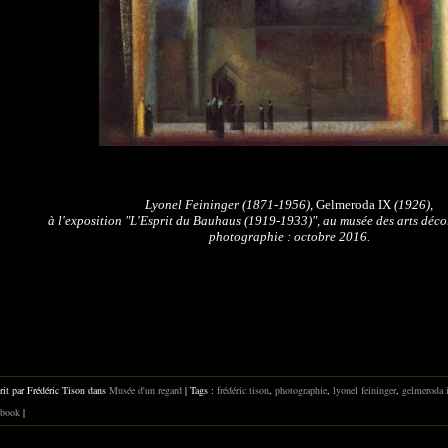
Lyonel Feininger (1871-1956),
Gelmeroda IX
(1926),
à l'exposition "L'Esprit du Bauhaus (1919-1933)", au musée des arts décora
photographie : octobre 2016.
rit par Frédéric Tison dans
Musée d'un regard
| Tags :
frédéric tison
,
photographie
,
lyonel feininger
,
gelmeroda 
book
|