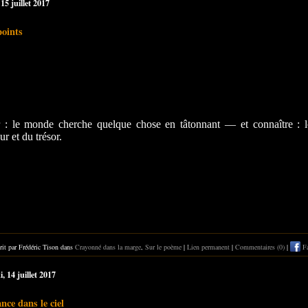
15 juillet 2017
oints
r : le monde cherche quelque chose en tâtonnant
—
et connaître :
ur et du trésor.
rit par Frédéric Tison dans
Crayonné dans la marge
,
Sur le poème
|
Lien permanent
|
Commentaires (0)
|
Fa
, 14 juillet 2017
nce dans le ciel