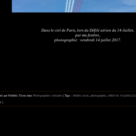
Dans le ciel de Paris, lors du Défilé aérien du 14-Juillet,
par ma fenêtre,
photographie : vendredi 14 juillet 2017.
rit par Frédéric Tison dans
Photographies solitaires
| Tags :
frédéric tison
,
photographie
,
défilé du 14-juillet
|
Li
k
|