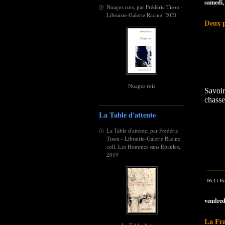
samedi, 
Nuages rois, par Frédéric Tison -
Librairie-Galerie Racine, 2021
Deux p
Nuages rois
Savoi
chasse
La Table d'attente
La Table d'attente, par Frédéric
Tison - Librairie-Galerie Racine,
coll. Les Hommes sans Épaules,
2019
06:11 Éc
vendredi
La Fra