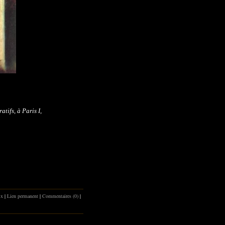
tifs, à Paris I,
ix
|
Lien permanent
|
Commentaires (0)
|