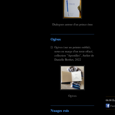
Dialogues autour d'un prince ému
Ogives
Ogives (sur un peintre oublié),
notes en marge d'un texte effacé,
collection "Apostilles", Atelier de
Danielle Berthet, 2022
Ogives
06:00 Éc
Face
Nuages rois