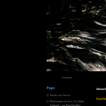
À propos
Pages
dimanche
Études sur l'œuvre
Interl
Présentation du livre "La Table
d'attente", par Paul Farellier