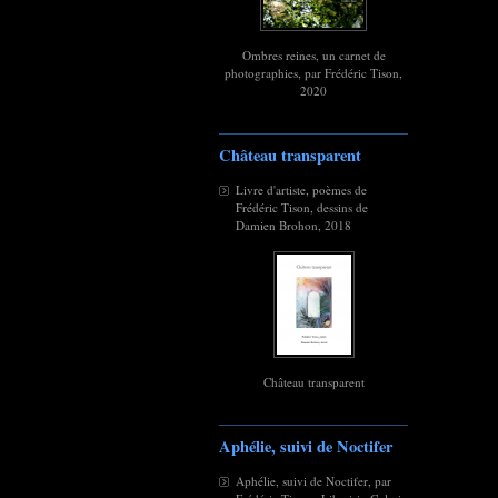
Ombres reines, un carnet de
photographies, par Frédéric Tison,
2020
Château transparent
Livre d'artiste, poèmes de
Frédéric Tison, dessins de
Damien Brohon, 2018
Château transparent
Aphélie, suivi de Noctifer
Aphélie, suivi de Noctifer, par