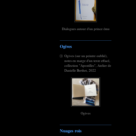
Dialogues autour d'un prince ému
Ogives
Ogives (sur un peintre oublié),
notes en marge d'un texte effacé,
collection "Apostilles", Atelier de
Danielle Berthet, 2022
Ogives
Nuages rois