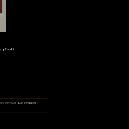
e]
(1964),
noir sur rouge
|
Lien permanent
|