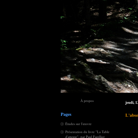
À propos
jeudi, 1
Pages
L'abse
Études sur l'œuvre
Présentation du livre "La Table
d'attente", par Paul Farellier