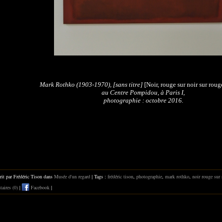
Mark Rothko (1903-1970),
[sans titre]
[
Noir, rouge sur noir sur roug
au Centre Pompidou, à Paris I,
photographie : octobre 2016.
rit par Frédéric Tison dans
Musée d'un regard
| Tags :
frédéric tison
,
photographie
,
mark rothko
,
noir rouge sur 
ires (0)
|
Facebook
|