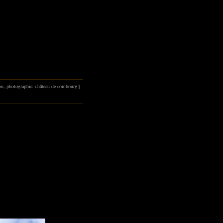
on
,
photographie
,
château de combourg
|