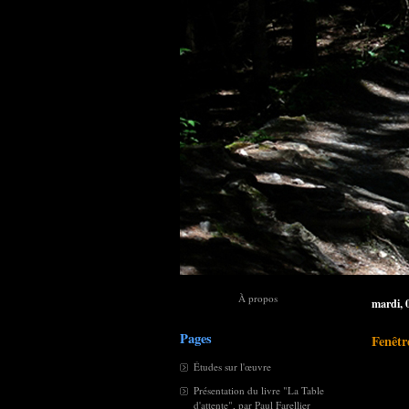
À propos
mardi, 0
Pages
Fenêtr
Études sur l'œuvre
Présentation du livre "La Table
d'attente", par Paul Farellier