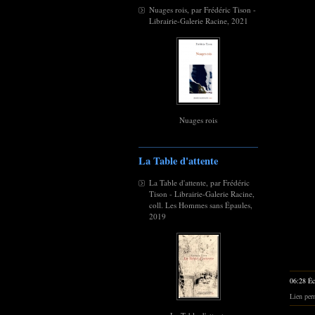
Nuages rois, par Frédéric Tison -
Librairie-Galerie Racine, 2021
Nuages rois
La Table d'attente
La Table d'attente, par Frédéric
Tison - Librairie-Galerie Racine,
coll. Les Hommes sans Épaules,
2019
06:28 Éc
Lien per