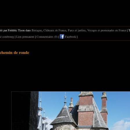
rit par Frédéric Tison dans
Bretagne
,
Châteaux de France
,
Parcs et jardins
,
Voyages et promenades en France
| 
de combourg
|
Lien permanent
|
Commentaires (0)
|
Facebook
|
 chemin de ronde