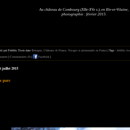
Au château de Combourg (XIIe-XVe s.),
en Ille-et-Vilaine,
photographie : février 2015.
rit par Frédéric Tison dans
Bretagne
,
Châteaux de France
,
Voyages et promenades en France
| Tags :
frédéric tis
manent
|
Commentaires (0)
|
Facebook
|
6 juillet 2015
e parc