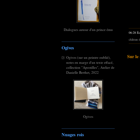
Dialogues autour d'un prince ému
06:28 Éc
château 
Ogives
Sur le
Ogives (sur un peintre oublié),
notes en marge d'un texte effacé,
collection "Apostilles", Atelier de
Danielle Berthet, 2022
Ogives
Nuages rois