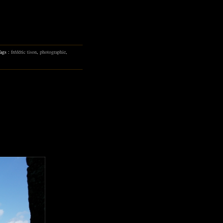
Tags :
frédéric tison
,
photographie
,