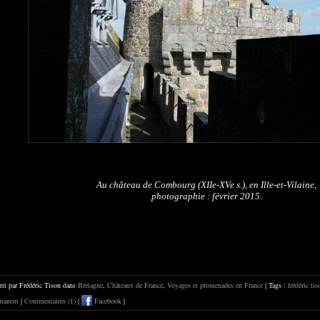
Au château de Combourg (XIIe-XVe s.),
en Ille-et-Vilaine,
photographie : février 2015.
rit par Frédéric Tison dans
Bretagne
,
Châteaux de France
,
Voyages et promenades en France
| Tags :
frédéric tis
manent
|
Commentaires (1)
|
Facebook
|