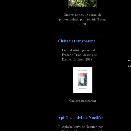
Ombres reines, un carnet de
photographies, par Frédéric Tison,
2020
Château transparent
Livre d'artiste, poèmes de
Frédéric Tison, dessins de
Damien Brohon, 2018
«
c
Château transparent
Aphélie, suivi de Noctifer
Aphélie, suivi de Noctifer, par