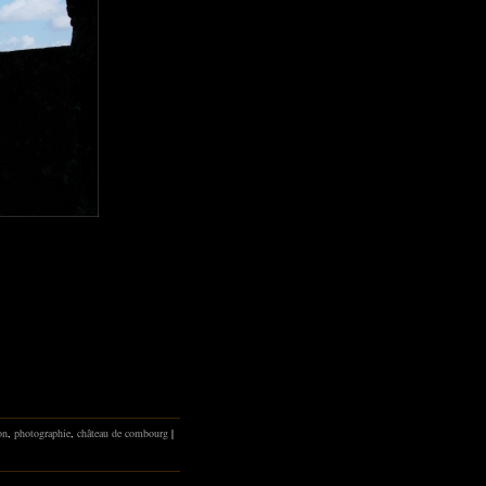
on
,
photographie
,
château de combourg
|