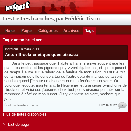
Les Lettres blanches, par Frédéric Tison
Notes
Pages
Catégories
Archives
Tags
Tag > anton bruckner
mercredi, 19 mars 2014
Anton Bruckner et quelques oiseaux
Dans le petit passage que j'habite à Paris, il arrive souvent que les
piafs, les merles et les pigeons qui y vivent également, et qui se posent
de temps à autre sur le rebord de la fenêtre de mon salon, ou sur le toit
de la maison de ville qui se situe de l'autre côté de ma rue, se taisent
soudain quand j'écoute un disque et que ma fenêtre est ouverte. Or
voici que j'écoute, maintenant, la Neuvième et grandiose Symphonie de
Bruckner, et voici que j'observe deux tout petits oiseaux perchés sur la
rambarde à côté de mon bureau (ils y viennent souvent, sachant que
je...
Lire la suite
2
Écrit par
Frédéric Tison
Plus de notes disponibles.
> Haut de page