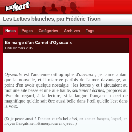
Les Lettres blanches, par Frédéric Tison
Notes
Pages
Catégories
Archives
Tags
En marge d'un Carnet d'Oyseaulx
lundi, 02 mars 2015
Oyseaulx
est l'ancienne orthographe d'
oiseaux
; je l'aime autant
que la nouvelle, et il m'arrive parfois de l'aimer davantage, au
point d'en avoir quelque nostalgie : les lettres
y
et
l
ajoutaient au
mot une aile
basse
et une aile
haute
,
seulement écrites
, propices au
rêve du regard, à la lecture, si la langue française a ceci de
magnifique qu'elle sait être aussi belle dans l’œil qu'elle l'est dans
la voix.
(Et je pense aussi à l'ancien et très bel
oisel
, en ancien français, lequel, en
moyen français, se métamorphosa en
oyseau
.)