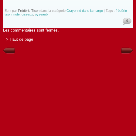
Écrit par
Frédéric Tison
dans la catégorie
Crayonné dans la marge
| Tags :
frédéric
tison
,
note
,
oiseaux
,
oyseaulx
0
Les commentaires sont fermés.
> Haut de page