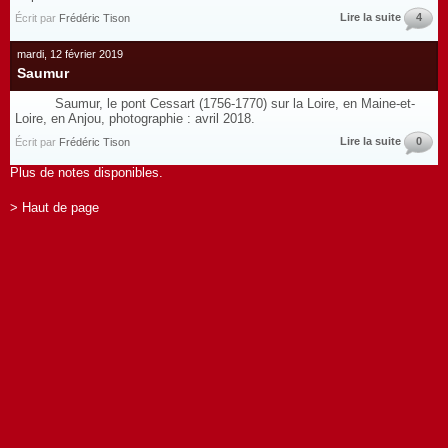
Lire la suite
4
Écrit par
Frédéric Tison
mardi, 12 février 2019
Saumur
Saumur, le pont Cessart (1756-1770) sur la Loire, en Maine-et-
Loire, en Anjou, photographie : avril 2018.
Lire la suite
0
Écrit par
Frédéric Tison
Plus de notes disponibles.
> Haut de page