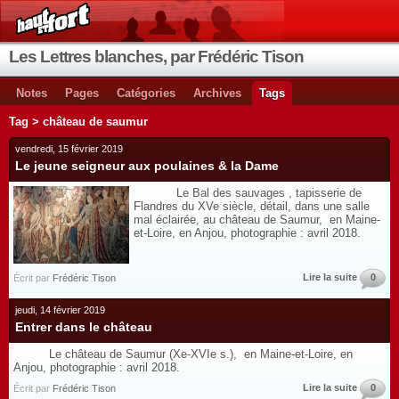
Les Lettres blanches, par Frédéric Tison
Notes
Pages
Catégories
Archives
Tags
Tag > château de saumur
vendredi, 15 février 2019
Le jeune seigneur aux poulaines & la Dame
Le Bal des sauvages , tapisserie de
Flandres du XVe siècle, détail, dans une salle
mal éclairée, au château de Saumur, en Maine-
et-Loire, en Anjou, photographie : avril 2018.
Lire la suite
0
Écrit par
Frédéric Tison
jeudi, 14 février 2019
Entrer dans le château
Le château de Saumur (Xe-XVIe s.), en Maine-et-Loire, en
Anjou, photographie : avril 2018.
Lire la suite
0
Écrit par
Frédéric Tison