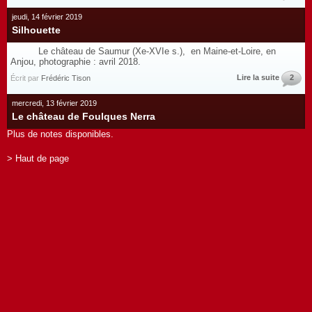
jeudi, 14 février 2019
Silhouette
Le château de Saumur (Xe-XVIe s.), en Maine-et-Loire, en
Anjou, photographie : avril 2018.
Lire la suite
2
Écrit par
Frédéric Tison
mercredi, 13 février 2019
Le château de Foulques Nerra
Plus de notes disponibles.
> Haut de page