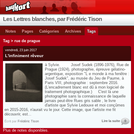
Les Lettres blanches, par Frédéric Tison
Notes
Pages
Catégories
Archives
Tags
Tag > rue de prague
vendredi, 23 juin 2017
L'infiniment rêveur
à Sylvie. Josef Sudek (1896-1976), Rue de
Prague (1924), photographie, épreuve gélatino-
argentique, exposition "L e monde à ma fenêtre :
Josef Sudek", au musée du Jeu de Paume, à
Paris VIII, photographie : septembre 2016.
(L'encadrement blanc est dû à mon logiciel de
traitement photographique.) C'est là une
photographie sans la connaissance de laquelle
jamais peut-être Rues gris sable , le livre
d'artiste que Sylvie Ledouxe et moi conçûmes
en 2015-2016, n'aurait vu le jour. Cette image, que l'artiste me fit
découvrir, est...
Lire la suite
0
Écrit par
Frédéric Tison
Plus de notes disponibles.