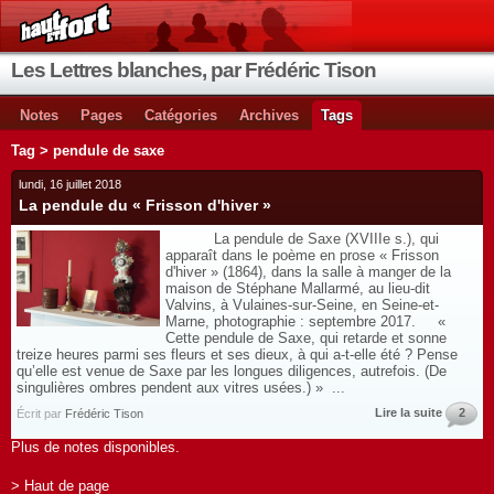
Les Lettres blanches, par Frédéric Tison
Notes
Pages
Catégories
Archives
Tags
Tag > pendule de saxe
lundi, 16 juillet 2018
La pendule du « Frisson d'hiver »
La pendule de Saxe (XVIIIe s.), qui
apparaît dans le poème en prose « Frisson
d'hiver » (1864), dans la salle à manger de la
maison de Stéphane Mallarmé, au lieu-dit
Valvins, à Vulaines-sur-Seine, en Seine-et-
Marne, photographie : septembre 2017. «
Cette pendule de Saxe, qui retarde et sonne
treize heures parmi ses fleurs et ses dieux, à qui a-t-elle été ? Pense
qu’elle est venue de Saxe par les longues diligences, autrefois. (De
singulières ombres pendent aux vitres usées.) » ...
Lire la suite
2
Écrit par
Frédéric Tison
Plus de notes disponibles.
> Haut de page