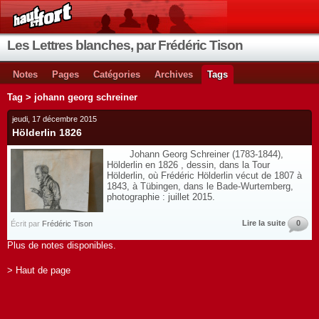
Les Lettres blanches, par Frédéric Tison
Notes
Pages
Catégories
Archives
Tags
Tag > johann georg schreiner
jeudi, 17 décembre 2015
Hölderlin 1826
Johann Georg Schreiner (1783-1844),
Hölderlin en 1826 , dessin, dans la Tour
Hölderlin, où Frédéric Hölderlin vécut de 1807 à
1843, à Tübingen, dans le Bade-Wurtemberg,
photographie : juillet 2015.
Lire la suite
0
Écrit par
Frédéric Tison
Plus de notes disponibles.
> Haut de page