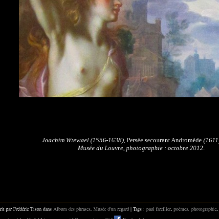
Joachim Wtewael (1556-1638),
Persée secourant Andromède
(1611)
Musée du Louvre, photographie : octobre 2012.
rit par Frédéric Tison dans
Album des phrases
,
Musée d'un regard
| Tags :
paul farellier
,
poèmes
,
photographie