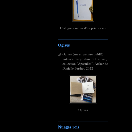
Dialogues autour d'un prince ému
Ogives
Ogives (sur un peintre oublié),
notes en marge d'un texte effacé,
collection "Apostilles", Atelier de
Danielle Berthet, 2022
Ogives
Nuages rois