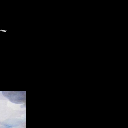
oème
.