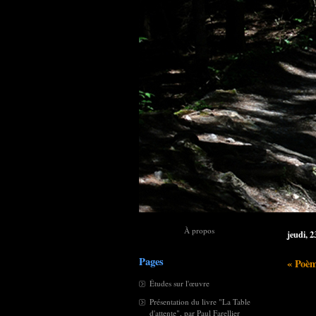
À propos
jeudi, 2
Pages
« Poèm
Études sur l'œuvre
Présentation du livre "La Table
d'attente", par Paul Farellier