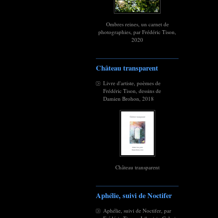
Ombres reines, un carnet de
photographies, par Frédéric Tison,
2020
Château transparent
Livre d'artiste, poèmes de
Frédéric Tison, dessins de
Damien Brohon, 2018
Château transparent
Aphélie, suivi de Noctifer
Aphélie, suivi de Noctifer, par