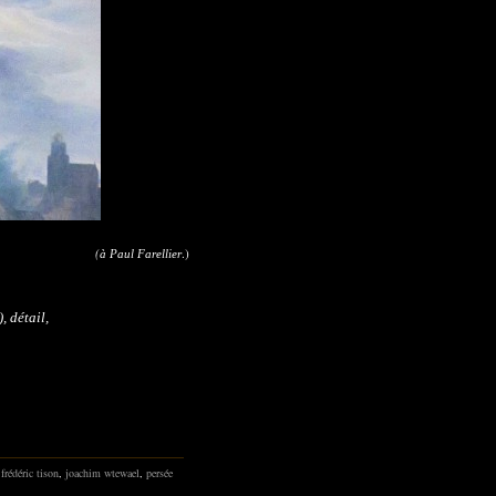
(
.)
à Paul Farellier
, détail,
,
frédéric tison
,
joachim wtewael
,
persée