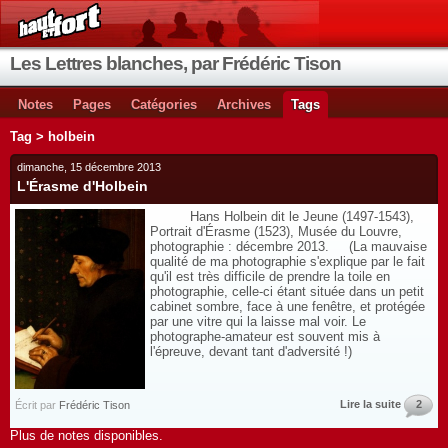
Les Lettres blanches, par Frédéric Tison
Notes
Pages
Catégories
Archives
Tags
Tag > holbein
dimanche, 15 décembre 2013
L'Érasme d'Holbein
Hans Holbein dit le Jeune (1497-1543),
Portrait d'Érasme (1523), Musée du Louvre,
photographie : décembre 2013. (La mauvaise
qualité de ma photographie s'explique par le fait
qu'il est très difficile de prendre la toile en
photographie, celle-ci étant située dans un petit
cabinet sombre, face à une fenêtre, et protégée
par une vitre qui la laisse mal voir. Le
photographe-amateur est souvent mis à
l'épreuve, devant tant d'adversité !)
Lire la suite
2
Écrit par
Frédéric Tison
Plus de notes disponibles.