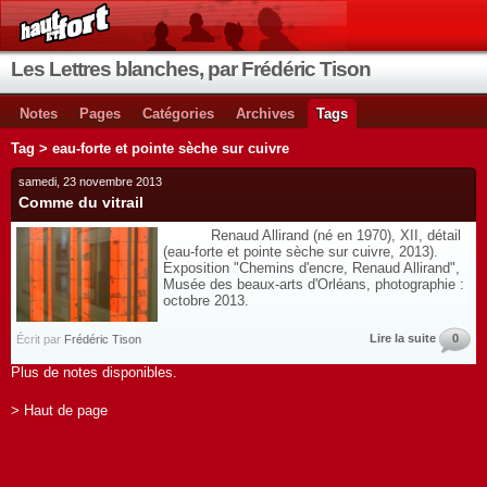
Les Lettres blanches, par Frédéric Tison
Notes
Pages
Catégories
Archives
Tags
Tag > eau-forte et pointe sèche sur cuivre
samedi, 23 novembre 2013
Comme du vitrail
Renaud Allirand (né en 1970), XII, détail
(eau-forte et pointe sèche sur cuivre, 2013).
Exposition "Chemins d'encre, Renaud Allirand",
Musée des beaux-arts d'Orléans, photographie :
octobre 2013.
Lire la suite
0
Écrit par
Frédéric Tison
Plus de notes disponibles.
> Haut de page