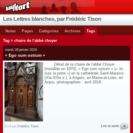
Les Lettres blanches, par Frédéric Tison
Notes
Pages
Catégories
Archives
Tags
Tag > chaire de l'abbé choyer
mardi, 08 janvier 2019
« Ego sum ostium »
Détail de la chaire de l'abbé Choyer
(installée en 1870), « Ego sum ostium » (« Je
suis la porte ») en la cathédrale Saint-Maurice
(XIe-XIIIe s.), à Angers, en Maine-et-Loire, en
Anjou, photographies : avril 2018.
Lire la suite
4
Écrit par
Frédéric Tison