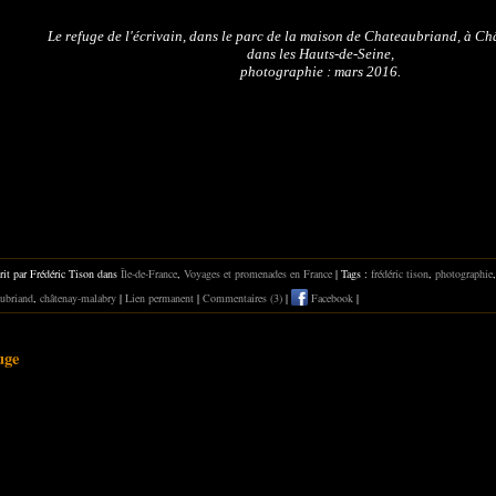
Le refuge de l'écrivain, dans le parc de la maison de Chateaubriand, à C
dans les Hauts-de-Seine,
photographie : mars 2016.
rit par Frédéric Tison dans
Île-de-France
,
Voyages et promenades en France
| Tags :
frédéric tison
,
photographie
aubriand
,
châtenay-malabry
|
Lien permanent
|
Commentaires (3)
|
Facebook
|
uge