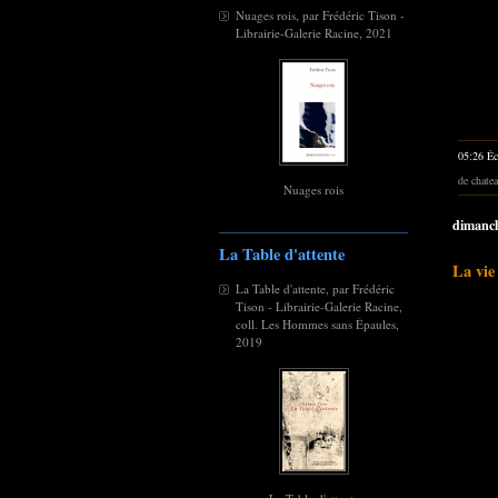
Nuages rois, par Frédéric Tison -
Librairie-Galerie Racine, 2021
05:26 Éc
de chate
Nuages rois
dimanch
La Table d'attente
La vie
La Table d'attente, par Frédéric
Tison - Librairie-Galerie Racine,
coll. Les Hommes sans Épaules,
2019