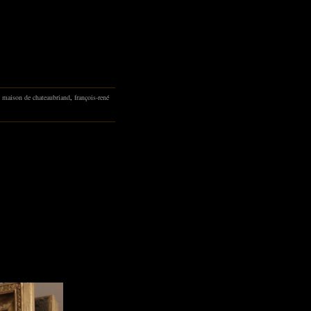
,
maison de chateaubriand
,
françois-rené