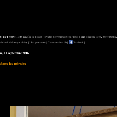
rit par Frédéric Tison dans
Île-de-France
,
Voyages et promenades en France
| Tags :
frédéric tison
,
photographie
aubriand
,
châtenay-malabry
|
Lien permanent
|
Commentaires (4)
|
Facebook
|
e, 11 septembre 2016
 dans les miroirs