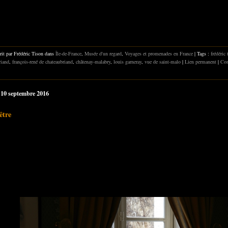
rit par Frédéric Tison dans
Île-de-France
,
Musée d'un regard
,
Voyages et promenades en France
| Tags :
frédéric 
riand
,
françois-rené de chateaubriand
,
châtenay-malabry
,
louis garneray
,
vue de saint-malo
|
Lien permanent
|
Com
 10 septembre 2016
être