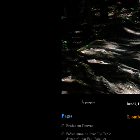
À propos
lundi, 
Pages
L'omb
Études sur l'œuvre
Présentation du livre "La Table
d'attente", par Paul Farellier