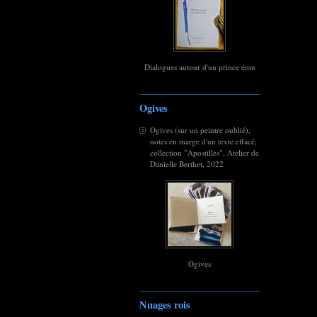
Dialogues autour d'un prince ému
Ogives
Ogives (sur un peintre oublié),
notes en marge d'un texte effacé,
collection "Apostilles", Atelier de
Danielle Berthet, 2022
Ogives
Nuages rois