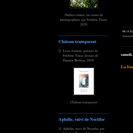
Ombres reines, un carnet de
photographies, par Frédéric Tison,
2020
06:14 Éc
chateaub
Château transparent
Livre d'artiste, poèmes de
samedi,
Frédéric Tison, dessins de
Damien Brohon, 2018
La fen
Château transparent
Aphélie, suivi de Noctifer
Aphélie, suivi de Noctifer, par