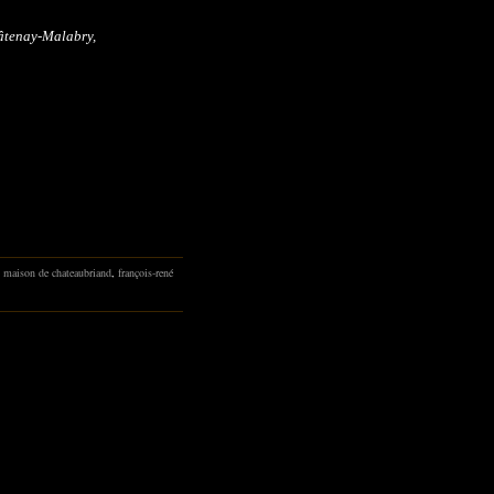
hâtenay-Malabry,
,
maison de chateaubriand
,
françois-rené