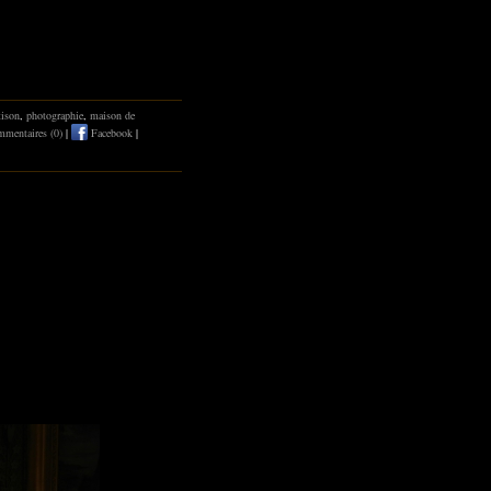
tison
,
photographie
,
maison de
mentaires (0)
|
Facebook
|