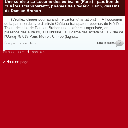
Une soirée à La Lucarne des écrivains (Paris) : parution de
"Château transparent", poèmes de Frédéric Tison, dessins
de Damien Brohon
(Veuillez cliquer pour agrandir le carton d'invitation.) À l’occasion
de la parution du livre d’artiste Château transparent poèmes de Frédéric
Tison, dessins de Damien Brohon une soirée est organisée, en
présence des auteurs, à la librairie La Lucarne des écrivains 115, rue de
l’Ourcq 75 019 Paris Métro : Crimée (Ligne...
Lire la suite
2
Écrit par
Frédéric Tison
Plus de notes disponibles.
> Haut de page