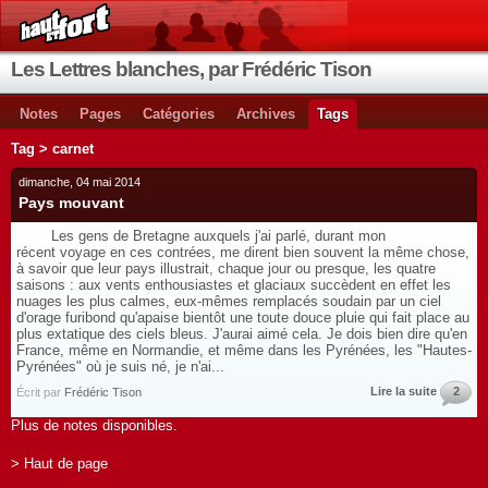
Les Lettres blanches, par Frédéric Tison
Notes
Pages
Catégories
Archives
Tags
Tag > carnet
dimanche, 04 mai 2014
Pays mouvant
Les gens de Bretagne auxquels j'ai parlé, durant mon
récent voyage en ces contrées, me dirent bien souvent la même chose,
à savoir que leur pays illustrait, chaque jour ou presque, les quatre
saisons : aux vents enthousiastes et glaciaux succèdent en effet les
nuages les plus calmes, eux-mêmes remplacés soudain par un ciel
d'orage furibond qu'apaise bientôt une toute douce pluie qui fait place au
plus extatique des ciels bleus. J'aurai aimé cela. Je dois bien dire qu'en
France, même en Normandie, et même dans les Pyrénées, les "Hautes-
Pyrénées" où je suis né, je n'ai...
Lire la suite
2
Écrit par
Frédéric Tison
Plus de notes disponibles.
> Haut de page