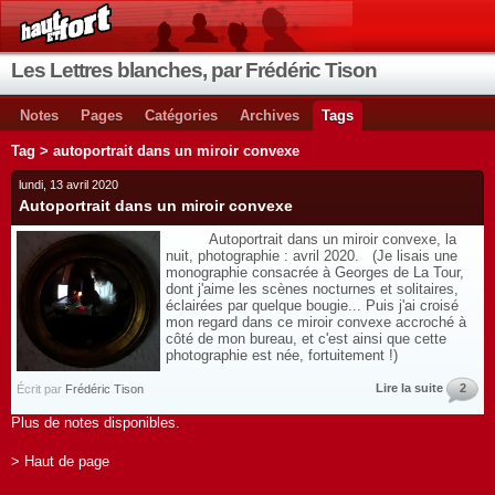
Les Lettres blanches, par Frédéric Tison
Notes
Pages
Catégories
Archives
Tags
Tag > autoportrait dans un miroir convexe
lundi, 13 avril 2020
Autoportrait dans un miroir convexe
Autoportrait dans un miroir convexe, la
nuit, photographie : avril 2020. (Je lisais une
monographie consacrée à Georges de La Tour,
dont j'aime les scènes nocturnes et solitaires,
éclairées par quelque bougie... Puis j'ai croisé
mon regard dans ce miroir convexe accroché à
côté de mon bureau, et c'est ainsi que cette
photographie est née, fortuitement !)
Lire la suite
2
Écrit par
Frédéric Tison
Plus de notes disponibles.
> Haut de page