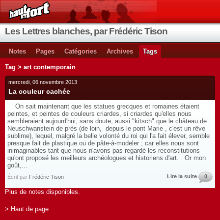
Les Lettres blanches, par Frédéric Tison
Notes
Pages
Catégories
Archives
Tags
Tag > art contemporain
mercredi, 06 novembre 2013
La couleur cachée
On sait maintenant que les statues grecques et romaines étaient
peintes, et peintes de couleurs criardes, si criardes qu'elles nous
sembleraient aujourd'hui, sans doute, aussi "kitsch" que le château de
Neuschwanstein de près (de loin, depuis le pont Marie , c'est un rêve
sublime), lequel, malgré la belle volonté du roi qui l'a fait élever, semble
presque fait de plastique ou de pâte-à-modeler ; car elles nous sont
inimaginables tant que nous n'avons pas regardé les reconstitutions
qu'ont proposé les meilleurs archéologues et historiens d'art. Or mon
goût,...
Lire la suite
0
Écrit par
Frédéric Tison
Plus de notes disponibles.
> Haut de page