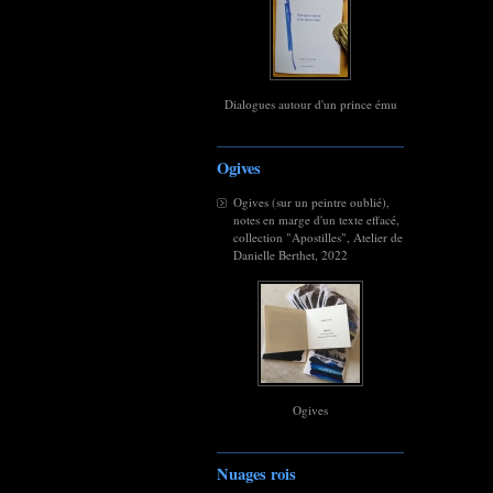
Dialogues autour d'un prince ému
Ogives
Ogives (sur un peintre oublié),
notes en marge d'un texte effacé,
collection "Apostilles", Atelier de
Danielle Berthet, 2022
Ogives
Nuages rois