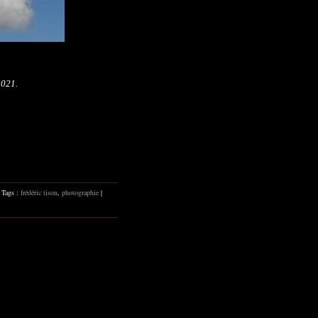
2021.
 Tags :
frédéric tison
,
photographie
|