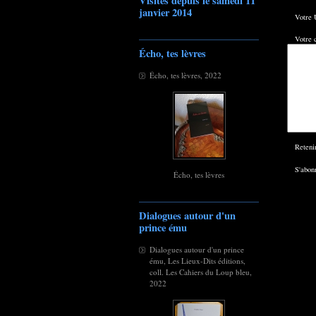
Visites depuis le samedi 11
janvier 2014
Votre 
Votre 
Écho, tes lèvres
Écho, tes lèvres, 2022
Reteni
S'abonn
Écho, tes lèvres
Dialogues autour d'un
prince ému
Dialogues autour d'un prince
ému, Les Lieux-Dits éditions,
coll. Les Cahiers du Loup bleu,
2022