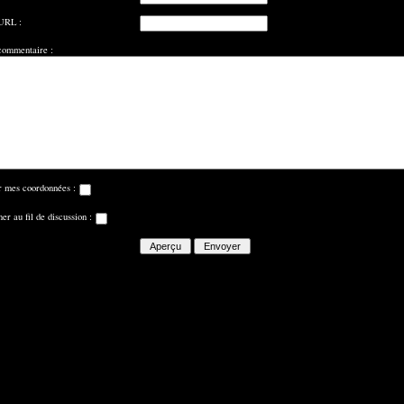
URL :
commentaire :
r mes coordonnées :
er au fil de discussion :