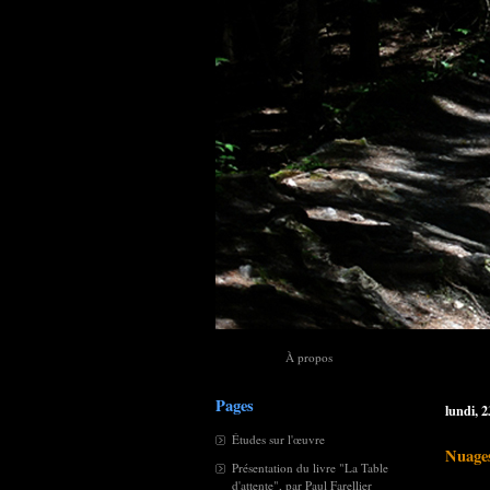
À propos
Pages
lundi, 
Études sur l'œuvre
Nuages
Présentation du livre "La Table
d'attente", par Paul Farellier