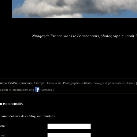
Nuages de France, dans le Bourbonnais, photographie : août 
rit par Frédéric Tison dans
Auvergne
,
J'aurai aimé
,
Photographies solitaires
,
Voyages et promenades en France
|
manent
|
Commentaires (0)
|
Facebook
|
un commentaire
 commentaires de ce blog sont modérés.
nom :
email :