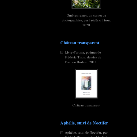
Ombres reines, un carnet de
photographies, par Frédéric Tison,
2020
Château transparent
Livre d'artiste, poèmes de
Frédéric Tison, dessins de
Damien Brohon, 2018
Château transparent
Aphélie, suivi de Noctifer
Aphélie, suivi de Noctifer, par