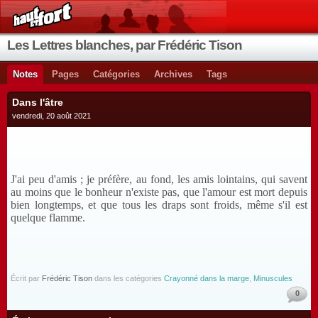
Les Lettres blanches, par Frédéric Tison
Notes
Pages
Catégories
Archives
Tags
Dans l'âtre
vendredi, 20 août 2021
J'ai peu d'amis ; je préfère, au fond, les amis lointains, qui savent
au moins que le bonheur n'existe pas, que l'amour est mort depuis
bien longtemps, et que tous les draps sont froids, même s'il est
quelque flamme.
Écrit par
Frédéric Tison
dans les catégories
Crayonné dans la marge
,
Minuscules
0