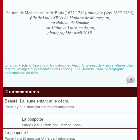
Portrait de
Mademoiselle de Blois
(1677-1749)
, anonyme (vers 1682-1684),
fille de Louis XIV et de Madame de Montespan,
au château de Saumur,
en Maine-et-Loire, en Anjou,
photographie : avril 2018.
Écrit par
Frédéric Tison
dans les catégories
Anjou
,
Châteaux de France
,
Musée d'un
regard
,
Voyages et promenades en France
| Tags :
frédéric tison
,
photographie
,
mademoiselle de blois
4
4 commentaires
Beauté. La jeune enfant et le décor.
Publié il y a 90 mois par Un fervent admirateur.
Répondre à ce commentaire
La poupotte !
Publié il y a 90 mois par Frédéric Tison.
La poupotte !
Publié il y a 90 mois par Un fervent admirateur.