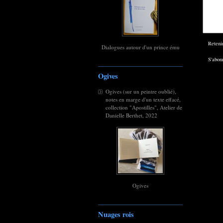
Reteni
Dialogues autour d'un prince ému
S'abonn
Ogives
Ogives (sur un peintre oublié),
notes en marge d'un texte effacé,
collection "Apostilles", Atelier de
Danielle Berthet, 2022
Ogives
Nuages rois