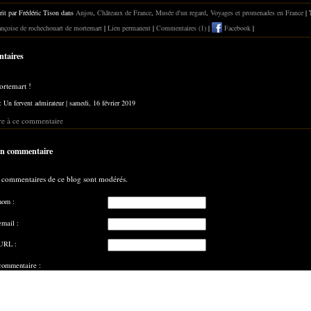
rit par Frédéric Tison dans
Anjou
,
Châteaux de France
,
Musée d'un regard
,
Voyages et promenades en France
| 
rançoise de rochechouart de mortemart
|
Lien permanent
|
Commentaires (1)
|
Facebook
|
taires
rtemart !
 : Un fervent admirateur | samedi, 16 février 2019
e à ce commentaire
un commentaire
 commentaires de ce blog sont modérés.
nom :
email :
URL :
commentaire :