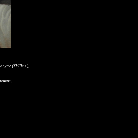
nonyme (XVIIIe s.),
temart,