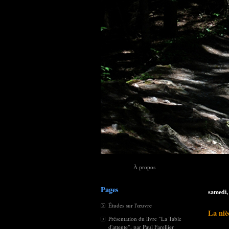
À propos
Pages
samedi, 
Études sur l'œuvre
La niè
Présentation du livre "La Table
d'attente", par Paul Farellier