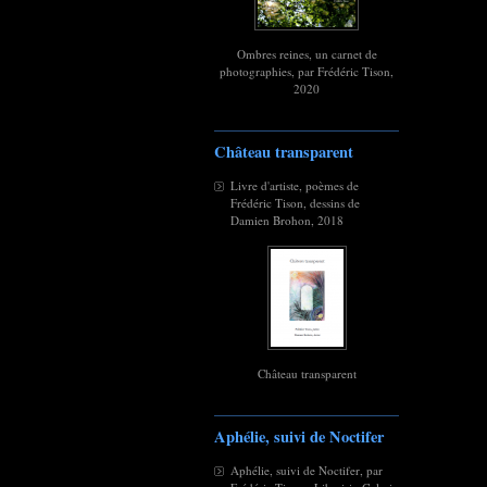
Ombres reines, un carnet de
photographies, par Frédéric Tison,
2020
Château transparent
Livre d'artiste, poèmes de
Frédéric Tison, dessins de
Damien Brohon, 2018
Château transparent
Aphélie, suivi de Noctifer
Aphélie, suivi de Noctifer, par