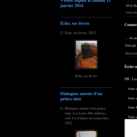
Visites depuis le samedi 11
janvier 2014
05:41 Éc
louise-f
Écho, tes lèvres
Commen
Écho, tes lèvres, 2022
… de mo
Écrit par
Répondr
Écrire 
Écho, tes lèvres
NB : Les
Votre 
Dialogues autour d'un
prince ému
Votre 
Votre 
Dialogues autour d'un prince
ému, Les Lieux-Dits éditions,
Votre 
coll. Les Cahiers du Loup bleu,
2022