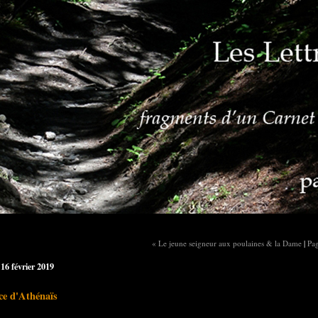
« Le jeune seigneur aux poulaines & la Dame
|
Pag
16 février 2019
ce d'Athénaïs