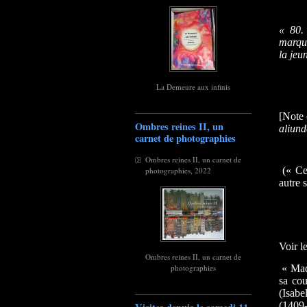
« 80
marque
la jeu
La Demeure aux infinis
[Note 
Ombres reines II, un
aliund
carnet de photographies
Ombres reines II, un carnet de
(« Ce
photographies, 2022
autre 
Voir le
Ombres reines II, un carnet de
photographies
« Mad
sa cou
(Isabe
(1409-