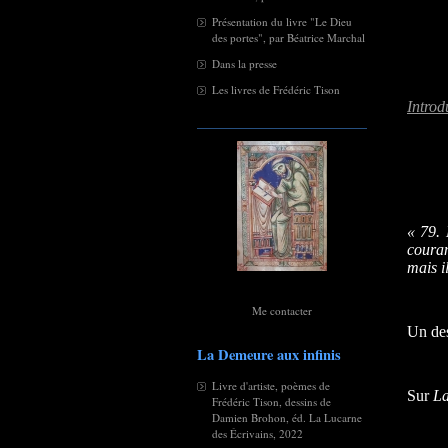
Présentation du livre "Le Dieu
des portes", par Béatrice Marchal
Dans la presse
Les livres de Frédéric Tison
Introd
« 79. 
couran
mais i
Me contacter
Un des
La Demeure aux infinis
Livre d'artiste, poèmes de
Sur
La
Frédéric Tison, dessins de
Damien Brohon, éd. La Lucarne
des Écrivains, 2022