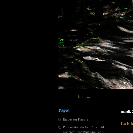
À propos
Pages
mardi, 
Études sur l'œuvre
La bib
Présentation du livre "La Table
d'attente", par Paul Farellier