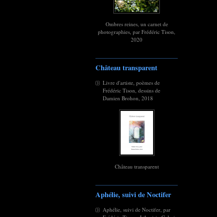
Ombres reines, un carnet de
photographies, par Frédéric Tison,
2020
Château transparent
Livre d'artiste, poèmes de
Frédéric Tison, dessins de
Damien Brohon, 2018
Château transparent
Aphélie, suivi de Noctifer
Aphélie, suivi de Noctifer, par