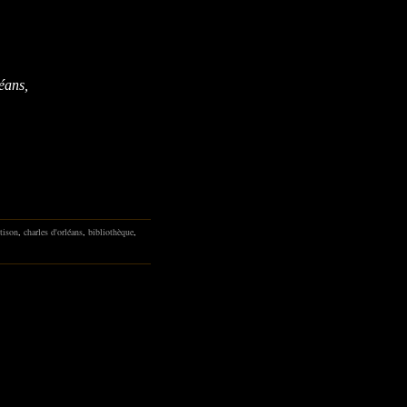
éans,
 tison
,
charles d'orléans
,
bibliothèque
,