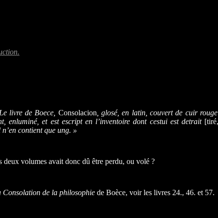
uction.
Le livre de Boece,
Consolacion
, glosé, en latin, couvert de cuir rouge
t, enluminé, et est escript en l’inventoire dont cestui est detrait
[tiré
l n’en contient que ung. »
 deux volumes avait donc dû être perdu, ou volé ?
 Consolation de la philosophie
de Boèce, voir les livres 24., 46. et 57.