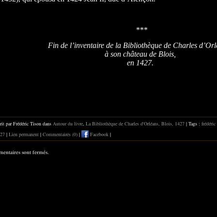
***
Fin de l’inventaire de la Bibliothèque de Charles d’Orl
à son château de Blois,
en 1427.
rit par Frédéric Tison dans
Autour du livre
,
La Bibliothèque de Charles d'Orléans, Blois, 1427
| Tags :
frédéric
27
|
Lien permanent
|
Commentaires (0)
|
Facebook
|
entaires sont fermés.