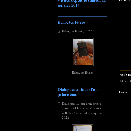
Visites depuis le samedi 11
janvier 2014
Écho, tes lèvres
Écho, tes lèvres, 2022
Écho, tes lèvres
08:55 Éc
blois
,
14
Dialogues autour d'un
Les comm
prince ému
Dialogues autour d'un prince
ému, Les Lieux-Dits éditions,
coll. Les Cahiers du Loup bleu,
2022