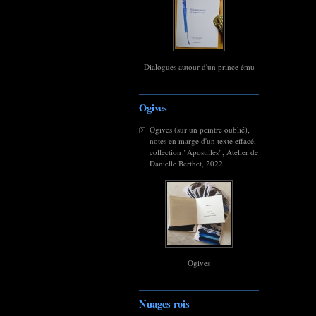
Dialogues autour d'un prince ému
Ogives
Ogives (sur un peintre oublié),
notes en marge d'un texte effacé,
collection "Apostilles", Atelier de
Danielle Berthet, 2022
Ogives
Nuages rois