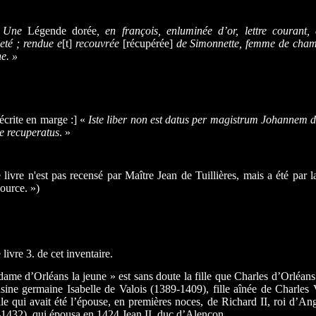
. Une
Légende dorée
, en françois, enluminée d’or, lettre courant,
té ; rendue e
[t]
recouvrée
[récupérée]
de Simonnette, femme de cha
ne. »
écrite en marge :] «
Iste liber non est datus per magistrum Johannem de 
e recuperatus
. »
 livre n'est pas recensé par Maître Jean de Tuillières, mais a été par la
source. »)
 livre 3. de cet inventaire.
ame d’Orléans la jeune » est sans doute la fille que Charles d’Orléans
sine germaine Isabelle de Valois (1389-1409), fille aînée de Charles
lle qui avait été l’épouse, en premières noces, de Richard II, roi d’An
1432), qui épousa en 1424 Jean II, duc d’Alençon.