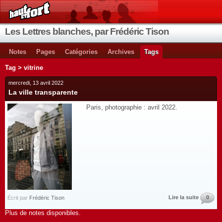
Les Lettres blanches, par Frédéric Tison
Notes
Pages
Catégories
Archives
Tags
Tag > vitrine
mercredi, 13 avril 2022
La ville transparente
Paris, photographie : avril 2022.
Lire la suite
0
Écrit par
Frédéric Tison
Plus de notes disponibles.