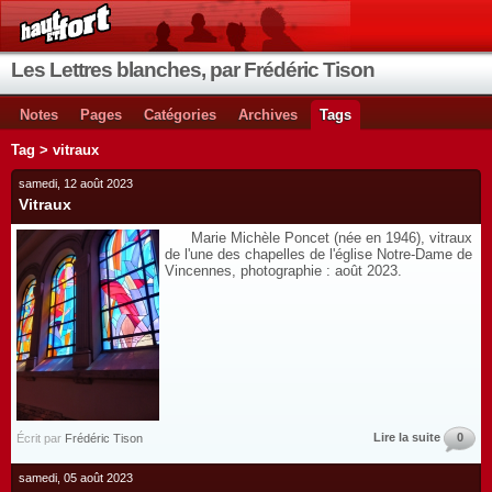
Les Lettres blanches, par Frédéric Tison
Notes
Pages
Catégories
Archives
Tags
Tag > vitraux
samedi, 12 août 2023
Vitraux
Marie Michèle Poncet (née en 1946), vitraux
de l'une des chapelles de l'église Notre-Dame de
Vincennes, photographie : août 2023.
Lire la suite
0
Écrit par
Frédéric Tison
samedi, 05 août 2023