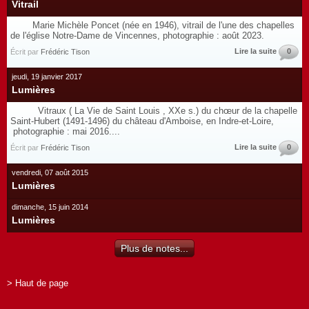
Vitrail
Marie Michèle Poncet (née en 1946), vitrail de l'une des chapelles
de l'église Notre-Dame de Vincennes, photographie : août 2023.
Lire la suite
0
Écrit par
Frédéric Tison
jeudi, 19 janvier 2017
Lumières
Vitraux ( La Vie de Saint Louis , XXe s.) du chœur de la chapelle
Saint-Hubert (1491-1496) du château d'Amboise, en Indre-et-Loire,
photographie : mai 2016....
Lire la suite
0
Écrit par
Frédéric Tison
vendredi, 07 août 2015
Lumières
dimanche, 15 juin 2014
Lumières
Plus de notes...
> Haut de page