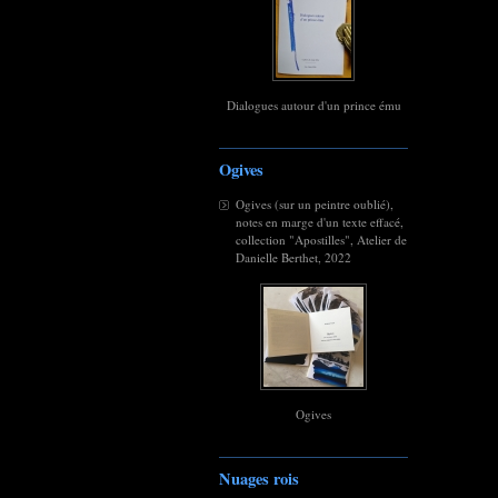
Dialogues autour d'un prince ému
Ogives
Ogives (sur un peintre oublié),
notes en marge d'un texte effacé,
collection "Apostilles", Atelier de
Danielle Berthet, 2022
Ogives
Nuages rois