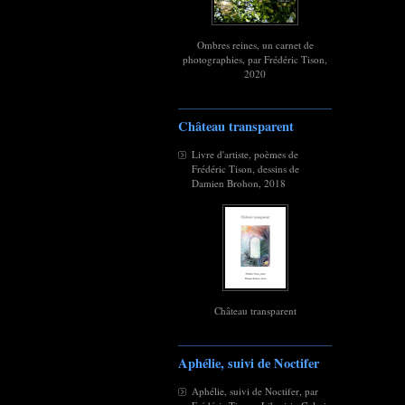
Ombres reines, un carnet de
photographies, par Frédéric Tison,
2020
Château transparent
Livre d'artiste, poèmes de
Frédéric Tison, dessins de
Damien Brohon, 2018
Château transparent
Aphélie, suivi de Noctifer
Aphélie, suivi de Noctifer, par