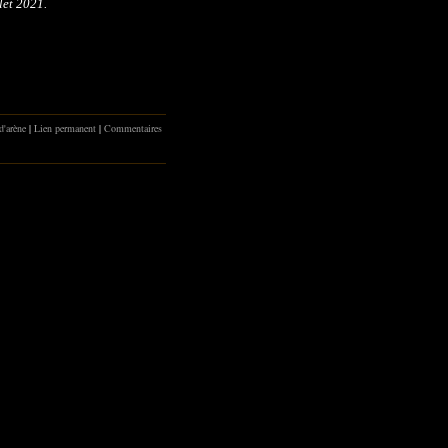
let 2021.
-d'arène
|
Lien permanent
|
Commentaires