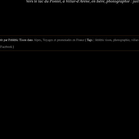
Vers le lac du Pontet, à Villar-d'Arène, en Isère, photographie : juil
rit par Frédéric Tison dans
Alpes
,
Voyages et promenades en France
| Tags :
frédéric tison
,
photographie
,
villar
Facebook
|