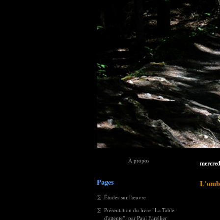
À propos
mercred
Pages
L'omb
Études sur l'œuvre
Présentation du livre "La Table
d'attente", par Paul Farellier