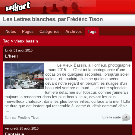
Les Lettres blanches, par Frédéric Tison
Notes
Pages
Catégories
Archives
Tags
Tag > vieux bassin
lundi, 31 août 2015
L'heur
Le Vieux Bassin, à Honfleur, photographie
: mars 2015. C'est ici la photographie d'une
occasion de quelques secondes, lorsqu'un soleil
violent, et soudain, illumine quelque scène
devant notre regard en perçant les nuages d'un
beau ciel sombre et lourd — et cette splendide
lumière détachée sur l'obscur, comme j'aimerais
toujours la rencontrer dans les plus beaux lieux, devant les plus
merveilleux châteaux, dans les plus belles villes, ou face à la mer ! Elle
ne dure que cet instant qui ressemble à l'acmé du désir demeuré désir.
...
Lire la suite
4
Écrit par
Frédéric Tison
vendredi, 28 août 2015
Fantaisie