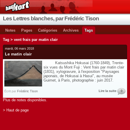
Les Lettres blanches, par Frédéric Tison
Notes
Pages
Catégories
Archives
Tags
Tag > vent frais par matin clair
mardi, 06 mars 2018
Le matin clair
Katsushika Hokusai (1760-1849), Trente-
six vues du Mont Fuji : Vent frais par matin clair
(1831), xylogravure, à l'exposition "Paysages
japonais, de Hokusai à Hasui", au musée
Guimet, à Paris, photographie : juin 2017.
Lire la suite
0
Écrit par
Frédéric Tison
Plus de notes disponibles.
> Haut de page