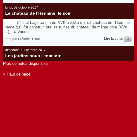
lundi, 02 octobre 2017
Le château de l'Hermine, le soir
L'Hôtel Lagorce (fin du XVIIIe-XIXe s.), dit château de l'Hermine
parce qu'il fut construit sur les ruines du château du même nom (XVe
s.), à Vannes, ...
Lire la suite
1
Écrit par
Frédéric Tison
dimanche, 01 octobre 2017
Les jardins sous l'enceinte
Plus de notes disponibles.
> Haut de page