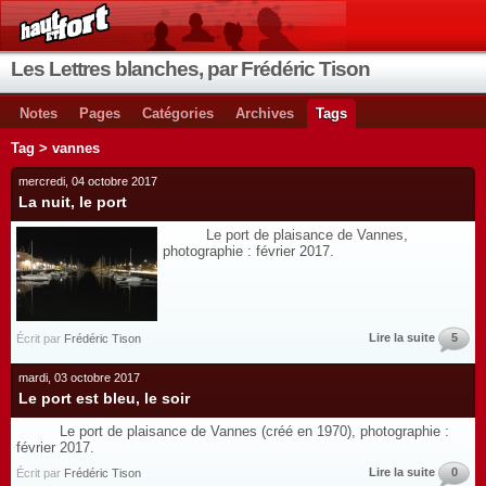
Les Lettres blanches, par Frédéric Tison
Notes
Pages
Catégories
Archives
Tags
Tag > vannes
mercredi, 04 octobre 2017
La nuit, le port
Le port de plaisance de Vannes,
photographie : février 2017.
Lire la suite
5
Écrit par
Frédéric Tison
mardi, 03 octobre 2017
Le port est bleu, le soir
Le port de plaisance de Vannes (créé en 1970), photographie :
février 2017.
Lire la suite
0
Écrit par
Frédéric Tison