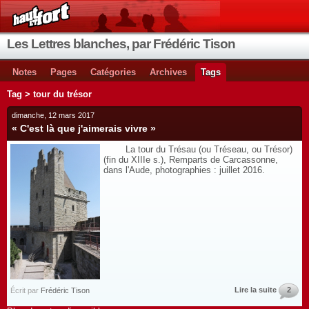
Les Lettres blanches, par Frédéric Tison
Notes
Pages
Catégories
Archives
Tags
Tag > tour du trésor
dimanche, 12 mars 2017
« C'est là que j'aimerais vivre »
La tour du Trésau (ou Tréseau, ou Trésor)
(fin du XIIIe s.), Remparts de Carcassonne,
dans l'Aude, photographies : juillet 2016.
Lire la suite
2
Écrit par
Frédéric Tison