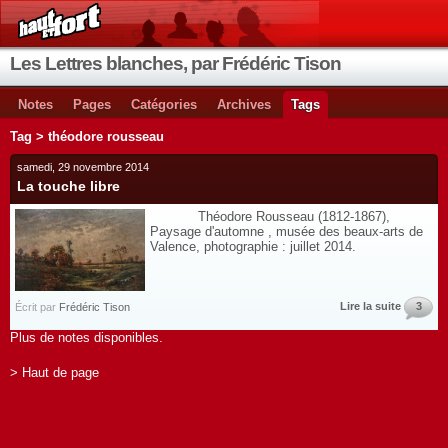
Les Lettres blanches, par Frédéric Tison
Notes
Pages
Catégories
Archives
Tags
Tag > théodore rousseau
samedi, 29 novembre 2014
La touche libre
Théodore Rousseau (1812-1867),
Paysage d'automne , musée des beaux-arts de
Valence, photographie : juillet 2014.
Lire la suite
3
Écrit par
Frédéric Tison
Plus de notes disponibles.
> Haut de page