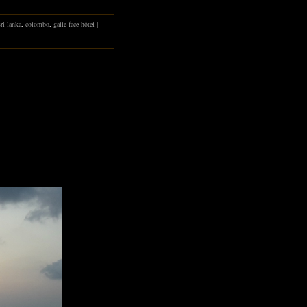
sri lanka
,
colombo
,
galle face hôtel
|