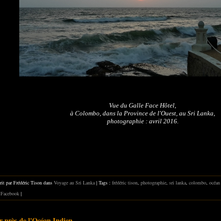
Vue du Galle Face Hôtel,
à Colombo,
dans la Province de l'Ouest, au Sri Lanka,
photographie : avril 2016.
rit par Frédéric Tison dans
Voyage au Sri Lanka
| Tags :
frédéric tison
,
photographie
,
sri lanka
,
colombo
,
océan
Facebook
|
r près de l'Océan Indien