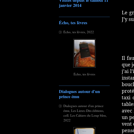
Visites depuis le samedi 11
janvier 2014
Le gr
J’y s
Écho, tes lèvres
Écho, tes lèvres, 2022
Il fa
que j
j’ai 
Écho, tes lèvres
insta
bouch
proté
Dialogues autour d'un
prince ému
taxi 
table
Dialogues autour d'un prince
avec 
ému, Les Lieux-Dits éditions,
coll. Les Cahiers du Loup bleu,
un pe
2022
vent 
pensé