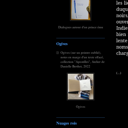
les l
duque
noirs
ouver
Indie
Dialogues autour d'un prince ému
bien 
lente
Ogives
noms
charg
Ogives (sur un peintre oublié),
notes en marge d'un texte effacé,
collection "Apostilles", Atelier de
Danielle Berthet, 2022
(...)
Ogives
Nuages rois