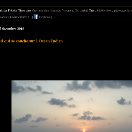
rit par Frédéric Tison dans
Crayonné dans la marge
,
Voyage au Sri Lanka
| Tags :
frédéric tison
,
photographie
,
manent
|
Commentaires (3)
|
Facebook
|
15 décembre 2016
eil qui se couche sur l'Océan Indien