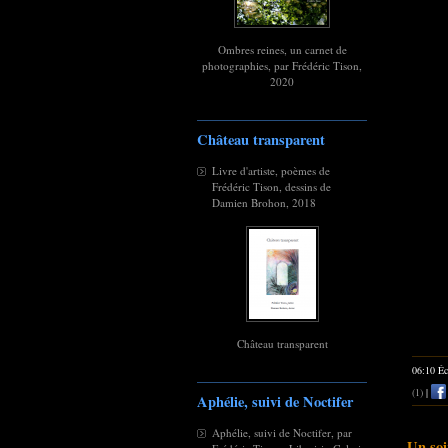
Ombres reines, un carnet de
photographies, par Frédéric Tison,
2020
Château transparent
Livre d'artiste, poèmes de
Frédéric Tison, dessins de
Damien Brohon, 2018
Château transparent
06:10 Éc
(1)
|
Aphélie, suivi de Noctifer
Aphélie, suivi de Noctifer, par
Un soi