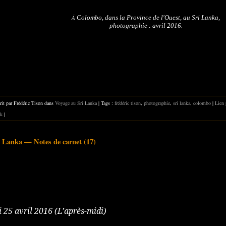
À
Colombo,
dans la Province de l'Ouest, au Sri Lanka,
photographie : avril 2016.
rit par Frédéric Tison dans
Voyage au Sri Lanka
| Tags :
frédéric tison
,
photographie
,
sri lanka
,
colombo
|
Lien
k
|
 Lanka — Notes de carnet (17)
 25 avril 2016 (L’après-midi)