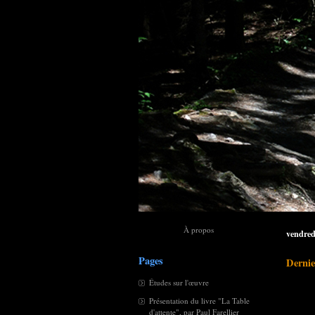
À propos
vendred
Pages
Dernie
Études sur l'œuvre
Présentation du livre "La Table
d'attente", par Paul Farellier