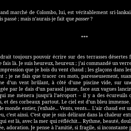
and marché de Colombo, lui, est véritablement sri-lankais
uis passé ; mais n’aurais-je fait que
passer
?
***
udrait toujours pouvoir écrire sur des terrasses désertes f
e fais là. Je suis heureux, heureux ; j’ai commandé un verr
l’impression que je bois du vent chaud ; les glaçons dans l
nt ; je ne fais que tracer ces mots, paresseusement, suan
e d’un vent brûlant, à côté d’une piscine vide, sur une
gée par le dais d’un parasol jaune, face aux vagues lanci
qui me mènera jusqu’à l’aéroport – il y a des écureuils q
s, et des corbeaux partout. Le ciel est d’un bleu immense
le monde entier, j’exhale... Vents, vents… L’air chaud est un
u, c’est ainsi. C’est que je suis délirant dans la chaleur 
qui est là, avec la mer qui réfléchit… Rythme, beauté, doule
e, adoration. Je pense à l’amitié, si fragile, si inconstante 