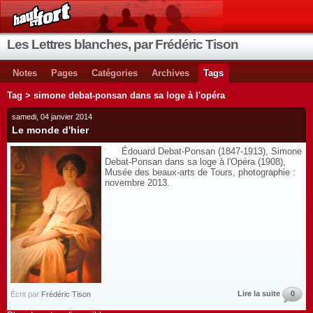
Les Lettres blanches, par Frédéric Tison
Notes
Pages
Catégories
Archives
Tags
Tag > simone debat-ponsan dans sa loge à l'opéra
samedi, 04 janvier 2014
Le monde d'hier
Édouard Debat-Ponsan (1847-1913), Simone
Debat-Ponsan dans sa loge à l'Opéra (1908),
Musée des beaux-arts de Tours, photographie :
novembre 2013.
Lire la suite
0
Écrit par
Frédéric Tison