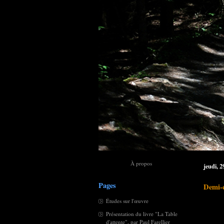
À propos
jeudi, 
Pages
Demi-c
Études sur l'œuvre
Présentation du livre "La Table
d'attente", par Paul Farellier