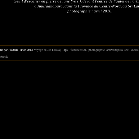
Seuil d'escalier en pierre de lune (Ve s.), devant l'entrée de l'autel de l'ar
à Anurâdhapura, dans la Province du Centre-Nord, au Sri La
photographie : avril 2016.
rit par Frédéric Tison dans
Voyage au Sri Lanka
| Tags :
frédéric tison
,
photographie
,
anurâdhapura
,
seuil d'esca
ebook
|