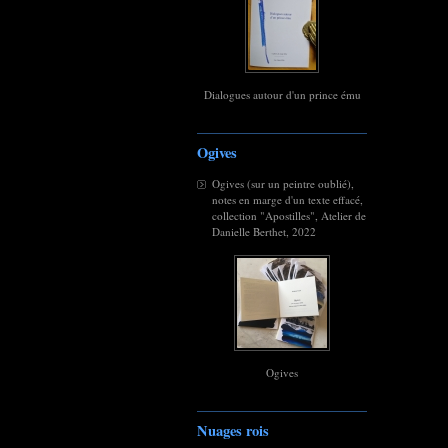
Dialogues autour d'un prince ému
Ogives
Ogives (sur un peintre oublié),
notes en marge d'un texte effacé,
collection "Apostilles", Atelier de
Danielle Berthet, 2022
Ogives
Nuages rois