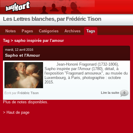
Les Lettres blanches, par Frédéric Tison
Notes
Pages
Catégories
Archives
Tags
Tag > sapho inspirée par l'amour
mardi, 12 avril 2016
Sapho et l'Amour
Jean-Honoré Fragonard (1732-1806),
Sapho inspirée par l'Amour (1780), détail, à
l'exposition "Fragonard amoureux", au musée du
Luxembourg, à Paris, photographie : octobre
2015.
Lire la suite
0
Écrit par
Frédéric Tison
Plus de notes disponibles.
> Haut de page