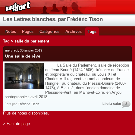
Les Lettres blanches, par Frédéric Tison
Notes
Pages
Catégories
Archives
Tags
Tag > salle du parlement
mercredi, 30 janvier 2019
Une salle de rêve
La Salle du Parlement, salle de réception
de Jean Bourré (1424-1506), trésorier de France
et propriétaire du château, où Louis XI et
Charles VIII reçurent les ambassadeurs de
Hongrie, au château du Plessis-Bourré (1468-
1473), à É cuillé, dans l'ancien domaine de
Plessis-le-Vent, en Maine-et-Loire, en Anjou,
photographie : avril 2018.
Lire la suite
2
Écrit par
Frédéric Tison
Plus de notes disponibles.
> Haut de page