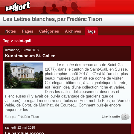
Les Lettres blanches, par Frédéric Tison
Notes
Pages
Catégories
Archives
Tags
Tag > saint-gall
dimanche, 13 mai 2018
Kunstmuseum St. Gallen
Le musée des beaux-arts de Saint-Gall
(1877), dans le canton de Saint-Gall, en Suisse,
photographie : août 2017. C'est là l'un des plus
beaux musées qu'il m'ait été donné de visiter.
Cet élégant bâtiment, à la signalétique discrète,
est l'écrin idéal d'une collection riche et variée.
Dans les salles délicieusement désertes et
silencieuses (il y avait ce jour-là davantage de gardiens que de
visiteurs), le regard rencontre des toiles de Herri met de Bles, de Van de
Velde, de Corot, de Marilhat, de Courbet... Comment puis-je encore
fréquenter les...
Lire la suite
0
Écrit par
Frédéric Tison
samedi, 12 mai 2018
Le baroque rococo