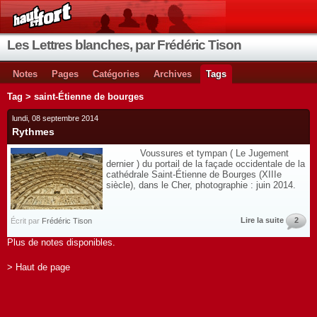
Les Lettres blanches, par Frédéric Tison
Notes
Pages
Catégories
Archives
Tags
Tag > saint-Étienne de bourges
lundi, 08 septembre 2014
Rythmes
Voussures et tympan ( Le Jugement
dernier ) du portail de la façade occidentale de la
cathédrale Saint-Étienne de Bourges (XIIIe
siècle), dans le Cher, photographie : juin 2014.
Lire la suite
2
Écrit par
Frédéric Tison
Plus de notes disponibles.
> Haut de page